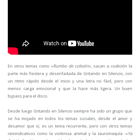
En otros temas como «
Rumbo de colisión
«, sacan a coalición la
parte más fiestera y desenfadada de Gritando en Silencio, con
un ritmo rápido desde el inicio y una letra no fácil, pero con
menos carga emocional y que la hace más ligera. Un buen
bypass para el disco.
Desde luego Gritando en Silencio siempre ha sido un grupo que
se ha mojado en todos los temas sociales, desde el amor y
desamor que sí, es un tema recurrente, pero con otros temas
reivindicativos como la violencia animal y la tauromaquía -«
Ya