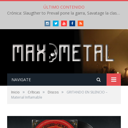
ÚLTIMO CONTENIDO
Crónica: Slaugther to Prevail pone la garra, Savatage la clase en la apertura del Leyendas del Rock – Miércoles – Agosto 2026
Instagram
Twitter
Youtube
Facebook
RSS
NAVIGATE
»
»
»
Inicio
Críticas
Discos
GRITANDO EN SILENCIO –
Material Inflamable