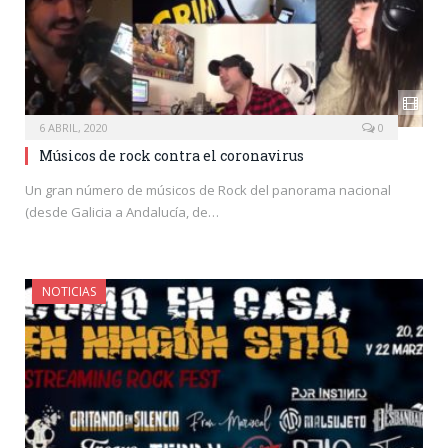
6 ABRIL, 2020
0
Músicos de rock contra el coronavirus
Un gran número de músicos de Rock del panorama nacional
(desde Galicia a Andalucía, de…
NOTICIAS