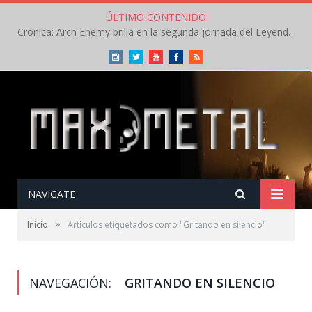
ÚLTIMO CONTENIDO
Crónica: Arch Enemy brilla en la segunda jornada del Leyendas del Rock – Jueves – Agosto 2026
Instagram
Twitter
Youtube
Facebook
RSS
NAVIGATE
»
Inicio
Artículos etiquetados como "Gritando en silencio"
NAVEGACIÓN:
GRITANDO EN SILENCIO