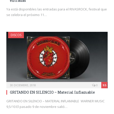
entradas
Ya está disponibles las entradas para el RIVASROCK, festival que
se celebra el próximo 11…
DISCOS
30 DICIEMBRE, 2018
0
9.5
GRITANDO EN SILENCIO – Material Inflamable
GRITANDO EN SILENCIO – MATERIAL INFLAMABLE WARNER MUSIC
9,5/10 El pasado 9 de noviembre salió…