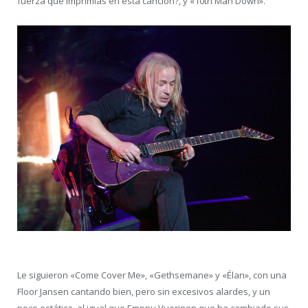
fuerza que imprimías en esta canción?, y «10th Man Down».
Le siguieron «Come Cover Me», «Gethsemane» y «Élan», con una
Floor Jansen cantando bien, pero sin excesivos alardes, y un
poco estática, al igual que Emppu Vuorinen que ha cambiado sus