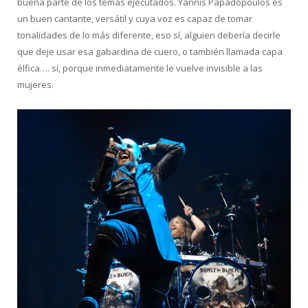
buena parte de los temas ejecutados. Yannis Papadopoulos es
un buen cantante, versátil y cuya voz es capaz de tomar
tonalidades de lo más diferente, eso sí, alguien debería decirle
que deje usar esa gabardina de cuero, o también llamada capa
élfica…. sí, porque inmediatamente le vuelve invisible a las
mujeres.