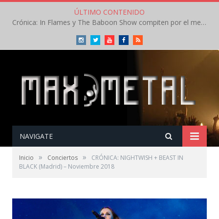
ÚLTIMO CONTENIDO
Crónica: In Flames y The Baboon Show compiten por el mejor concierto del día en el Leyendas del Rock – Viernes – Agosto 2026
Instagram
Twitter
Youtube
Facebook
RSS
NAVIGATE
»
»
Inicio
Conciertos
CRÓNICA: NIGHTWISH + BEAST IN
BLACK (Madrid) – Noviembre 2018