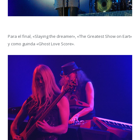
Para el final, «Slaying the dreamer», «The Greatest Show on Eart»
y como guinda «Ghost Love Score».