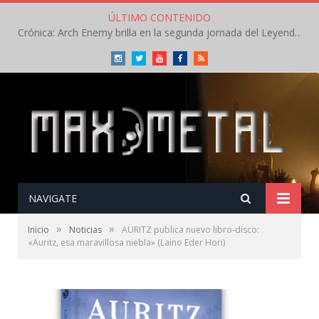
ÚLTIMO CONTENIDO
Crónica: Arch Enemy brilla en la segunda jornada del Leyendas del Rock – Jueves – Agosto 2026
Instagram
Twitter
Youtube
Facebook
RSS
NAVIGATE
»
»
Inicio
Noticias
AURITZ publica nuevo libro-disco:
«Auritz, esa maravillosa niebla» (Laino Eder Hori)