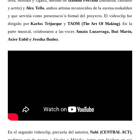
obra, Mónika y Ugaitz, además de
Izaskun Forcada
(bailarina, cantante
y actriz) y
Alex Tello
, ambos artistas reconocidos de la escena euskaldun
y que serviría como presentacio´n formal del proyecto. El videoclip fue
dirigido por
Karlos Trijueque
y
TAOM (The Art Of Making)
. En la
parte musical, colaboraron a las voces
Amaia Luzarraga, Ibai Marin,
Axier Enbil y Jessika Ibañez
.
En el segundo videoclip, precuela del anterior,
Nahi (CENTRAL ACT)
,
pudimos ver de nuevo a Ugaitz y Mónika, junto con Izaskun en sus