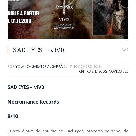
SAD EYES – vIV0
0
POR
YOLANDA SABATER ALGARRA
EL
17 NOVIEMBRE, 2018
CRÍTICAS
,
DISCOS
,
NOVEDADES
SAD EYES – vIV0
Necromance Records
8/10
Cuarto álbum de estudio de
Sad Eyes
, proyecto personal de