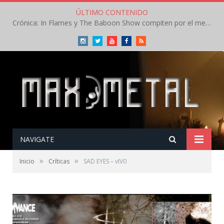
ÚLTIMO CONTENIDO
Crónica: In Flames y The Baboon Show compiten por el mejor concierto del día en el Leyendas del Rock – Viernes – Agosto 2026
Instagram
Twitter
Youtube
Facebook
RSS
NAVIGATE
»
»
Inicio
Críticas
SAD EYES – vIV0