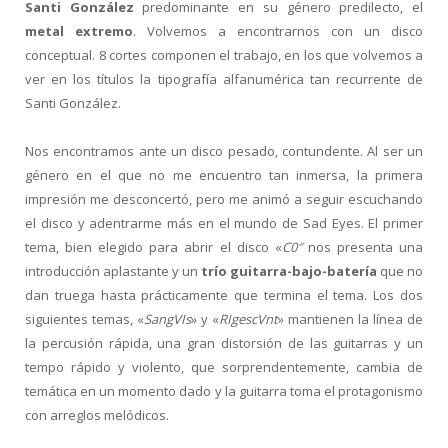
Santi González
predominante en su género predilecto, el
metal extremo
. Volvemos a encontrarnos con un disco
conceptual. 8 cortes componen el trabajo, en los que volvemos a
ver en los títulos la tipografía alfanumérica tan recurrente de
Santi González.
Nos encontramos ante un disco pesado, contundente. Al ser un
género en el que no me encuentro tan inmersa, la primera
impresión me desconcertó, pero me animó a seguir escuchando
el disco y adentrarme más en el mundo de Sad Eyes. El primer
tema, bien elegido para abrir el disco «
C0″
nos presenta una
introducción aplastante y un
trío guitarra-bajo-batería
que no
dan truega hasta prácticamente que termina el tema. Los dos
siguientes temas, «
SangVIs
» y «
RIgescVnt
» mantienen la línea de
la percusión rápida, una gran distorsión de las guitarras y un
tempo rápido y violento, que sorprendentemente, cambia de
temática en un momento dado y la guitarra toma el protagonismo
con arreglos melódicos.