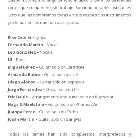
cortes que componen este trabajo. Son innumerables así que es
justo que las nombremos todas en sus respectivos instrumentos
y/o temas en los que han participado.
Kike Capilla –
Lyrics
Fernando Martín –
Vocals
Leo González –
Vocals
Ul –
Bass
Miguel Bárez –
Guitar solo on ElectrIcae
Armando Rubio –
Guitar solo on IctV
Diego Alonso –
Guitar solo on AsphyxIa
Jorge Fernández –
Guitar solo on C0
Eric Baule –
Arrangements and guitar solo on RIgescVnt
Naga S.Maelstöm –
Guitar solo on PharmacVm
Juanpa Perez –
Guitar solo on TVrba
Josán Martín –
Guitar solo on SangVIs
Todos los temas han sido compuestos, interpretados y