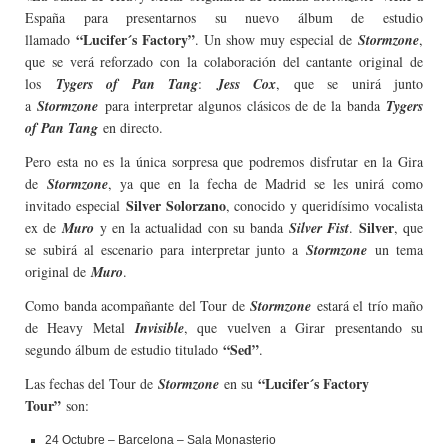
España para presentarnos su nuevo álbum de estudio
“Lucifer´s Factory”
llamado
. Un show muy especial de
Stormzone
,
que se verá reforzado con la colaboración del cantante original de
los
Tygers of Pan Tang
:
Jess Cox
, que se unirá junto
a
Stormzone
para interpretar algunos clásicos de de la banda
Tygers
of Pan Tang
en directo.
Pero esta no es la única sorpresa que podremos disfrutar en la Gira
de
Stormzone
, ya que en la fecha de Madrid se les unirá como
Silver Solorzano
invitado especial
, conocido y queridísimo vocalista
Silver
ex de
Muro
y en la actualidad con su banda
Silver Fist
.
, que
se subirá al escenario para interpretar junto a
Stormzone
un tema
original de
Muro
.
Como banda acompañante del Tour de
Stormzone
estará el trío maño
de Heavy Metal
Invisible
, que vuelven a Girar presentando su
“Sed”
segundo álbum de estudio titulado
.
“Lucifer´s Factory
Las fechas del Tour de
Stormzone
en su
Tour”
son:
24 Octubre – Barcelona – Sala Monasterio