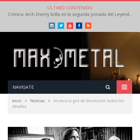
ÚLTIMO CONTENIDO
Crónica: Arch Enemy brilla en la segunda jornada del Leyendas del Rock – Jueves – Agosto 2026
Instagram
Twitter
Youtube
Facebook
RSS
NAVIGATE
»
»
Inicio
Noticias
Arranca la gira de Stormzone: todos los
detalles