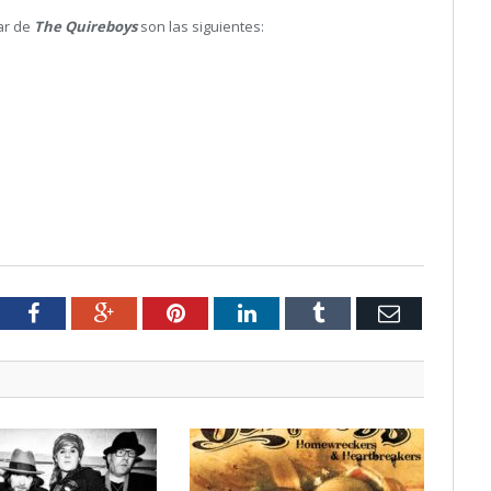
ar de
The Quireboys
son las siguientes:
tter
Facebook
Google+
Pinterest
LinkedIn
Tumblr
Email