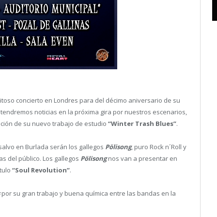
toso concierto en Londres para del décimo aniversario de su
e tendremos noticias en la próxima gira por nuestros escenarios,
ción de su nuevo trabajo de estudio
“Winter Trash Blues”
.
alvo en Burlada serán los gallegos
Pölisong
, puro Rock n´Roll y
as del público. Los gallegos
Pölisong
nos van a presentar en
ítulo
“Soul Revolution”
.
por su gran trabajo y buena química entre las bandas en la