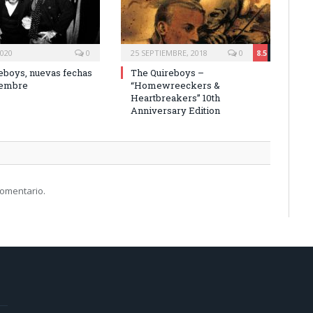
2020
0
25 SEPTIEMBRE, 2018
0
8.5
eboys, nuevas fechas
The Quireboys –
iembre
“Homewreeckers &
Heartbreakers” 10th
Anniversary Edition
comentario.