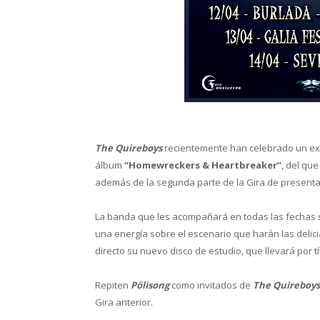
The Quireboys
recientemente han celebrado un exi
álbum
“Homewreckers & Heartbreaker”
, del qu
además de la segunda parte de la Gira de presenta
La banda que les acompañará en todas las fechas s
una energía sobre el escenario que harán las delici
directo su nuevo disco de estudio, que llevará por t
Repiten
Pölisong
como invitados de
The Quireboys
Gira anterior.