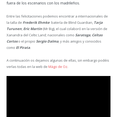
fuera de los escenarios con los madrileños.
Entre las felicitaciones podemos encontrar a internacionales de
la talla de
Frederik Ehmke
batería de Blind Guardian,
Tarja
Turunen
,
Eric Martin
(Mr Big), el cual colaboró en la versión de
Xanandra del Celtic Land; nacionales como
Saratoga
,
Celtas
Cortos
o el propio
Sergio Dalma
, y más amigos y conocidos
como
El Pirata
.
A continuación os dejamos algunas de ellas, sin embargo podéis
verlas todas en la web de
Mägo de Oz
.