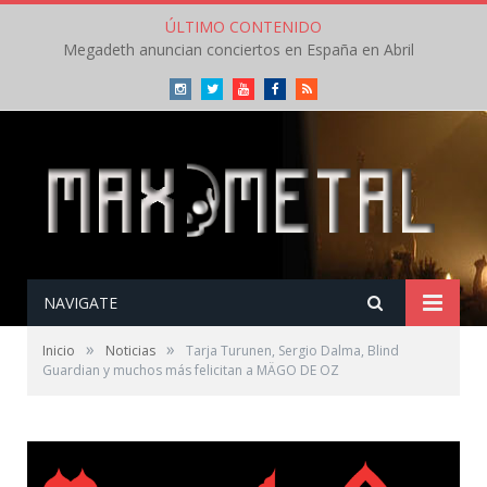
ÚLTIMO CONTENIDO
Megadeth anuncian conciertos en España en Abril
Instagram
Twitter
Youtube
Facebook
RSS
NAVIGATE
»
»
Inicio
Noticias
Tarja Turunen, Sergio Dalma, Blind
Guardian y muchos más felicitan a MÄGO DE OZ