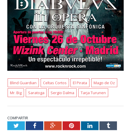
Blind Guardian
Celtas Cortos
El Pirata
Mago de Oz
Mr. Big
Saratoga
Sergio Dalma
Tarja Turunen
COMPARTIR
Twitter
Facebook
Google+
Pinterest
LinkedIn
Tumblr