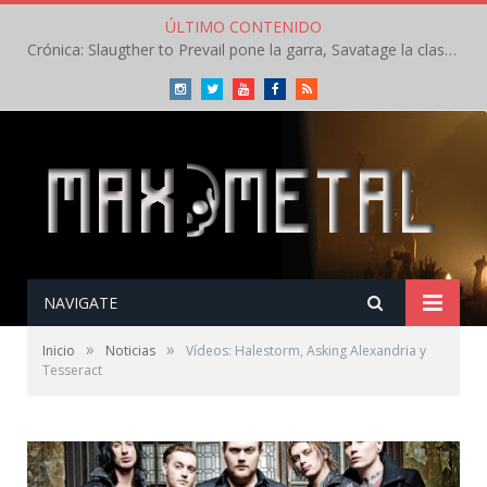
ÚLTIMO CONTENIDO
Crónica: Slaugther to Prevail pone la garra, Savatage la clase en la apertura del Leyendas del Rock – Miércoles – Agosto 2026
Instagram
Twitter
Youtube
Facebook
RSS
NAVIGATE
»
»
Inicio
Noticias
Vídeos: Halestorm, Asking Alexandria y
Tesseract