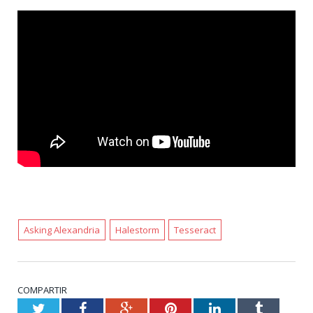
Asking Alexandria
Halestorm
Tesseract
COMPARTIR
Twitter
Facebook
Google+
Pinterest
LinkedIn
Tumblr