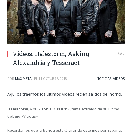
Vídeos: Halestorm, Asking
0
Alexandria y Tesseract
POR
MAX METAL
EL
11 OCTUBRE, 2018
NOTICIAS
,
VIDEOS
Aquí os traemos los últimos vídeos recién salidos del horno.
Halestorm
, y su «
Don’t Disturb
«, tema extraído de su último
trabajo «Vicious».
Recordamos que la banda estará girando este mes por España.