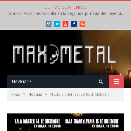
ÚLTIMO CONTENIDO
Crónica: Arch Enemy brilla en la segunda jornada del Leyendas del Rock – Jueves – Agosto 2026
Instagram
Twitter
Youtube
Facebook
RSS
NAVIGATE
»
»
Inicio
Noticias
VI Edición del Festival Rock Children