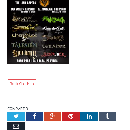
Rock Children
COMPARTIR
Twitter
Facebook
Google+
Pinterest
LinkedIn
Tumblr
Email