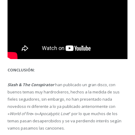
CONCLUSIÓN:
Slash & The Conspirator
han publicado un gran disco, con
buenos temas muy hardrockeros, hechos a la medida de sus
fieles seguidores, sin embargo, no han presentado nada
novedoso ni diferente a lo ya publicado anteriormente con
«
World of fire
» o»
Apocalyptic Love
” por lo que muchos de los
temas pasan desapercibidos y se va perdiendo interés según
vamos pasamos las canciones.