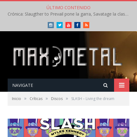
ÚLTIMO CONTENIDO
Crónica: Slaugther to Prevail pone la garra, Savatage la clase en la apertura del Leyendas del Rock – Miércoles – Agosto 2026
Instagram
Twitter
Youtube
Facebook
RSS
NAVIGATE
»
»
»
Inicio
Críticas
Discos
SLASH – Living the dream