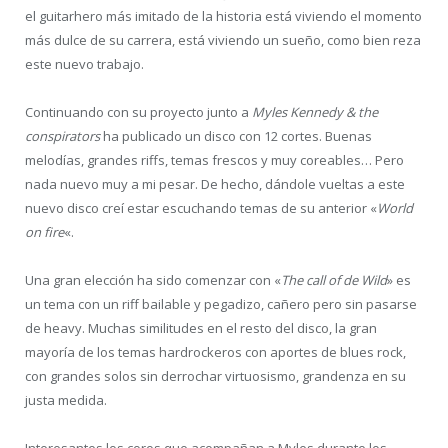
el guitarhero más imitado de la historia está viviendo el momento
más dulce de su carrera, está viviendo un sueño, como bien reza
este nuevo trabajo.
Continuando con su proyecto junto a
Myles Kennedy & the
conspirators
ha publicado un disco con 12 cortes. Buenas
melodías, grandes riffs, temas frescos y muy coreables… Pero
nada nuevo muy a mi pesar. De hecho, dándole vueltas a este
nuevo disco creí estar escuchando temas de su anterior «
World
on fire
«.
Una gran elección ha sido comenzar con «
The call of de Wild
» es
un tema con un riff bailable y pegadizo, cañero pero sin pasarse
de heavy. Muchas similitudes en el resto del disco, la gran
mayoría de los temas hardrockeros con aportes de blues rock,
con grandes solos sin derrochar virtuosismo, grandenza en su
justa medida.
Interesantes los coros que acompañan a Myles durante los