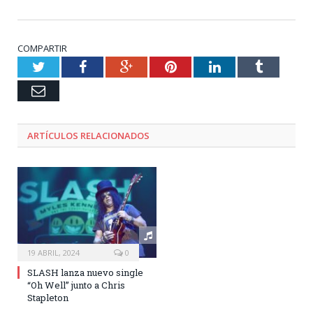
COMPARTIR
Twitter
Facebook
Google+
Pinterest
LinkedIn
Tumblr
Email
ARTÍCULOS RELACIONADOS
19 ABRIL, 2024
0
SLASH lanza nuevo single
“Oh Well” junto a Chris
Stapleton