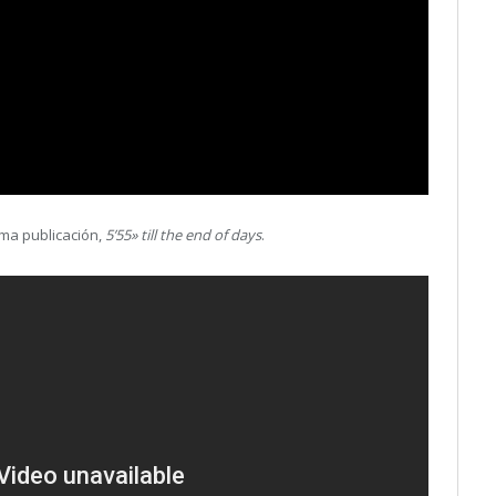
ima publicación,
5’55» till the end of days
.