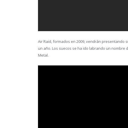
Air Raid, formados en 2009, vendrán presentando s
un año. Los suecos se ha ido labrando un nombre 
Metal.