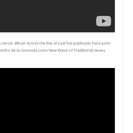
u tercer álbum
Across the line
, el cual fue publicado hace justo
dentro de la conocida como New Wave of Traditional Heavy