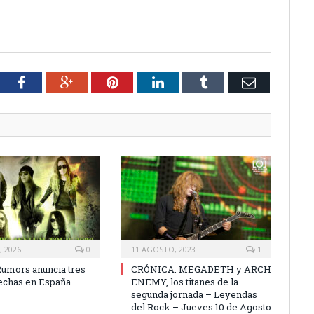
tter
Facebook
Google+
Pinterest
LinkedIn
Tumblr
Email
, 2026
0
11 AGOSTO, 2023
1
Rumors anuncia tres
CRÓNICA: MEGADETH y ARCH
echas en España
ENEMY, los titanes de la
segunda jornada – Leyendas
del Rock – Jueves 10 de Agosto