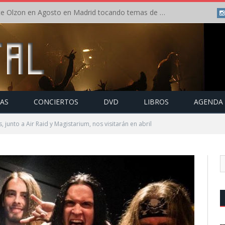
Concierto de Anette Olzon en Agosto en Madrid tocando temas de Nightwish
TAS
CONCIERTOS
DVD
LIBROS
AGENDA
 junto a Air Raid y Magistarium, nos visitarán en abril