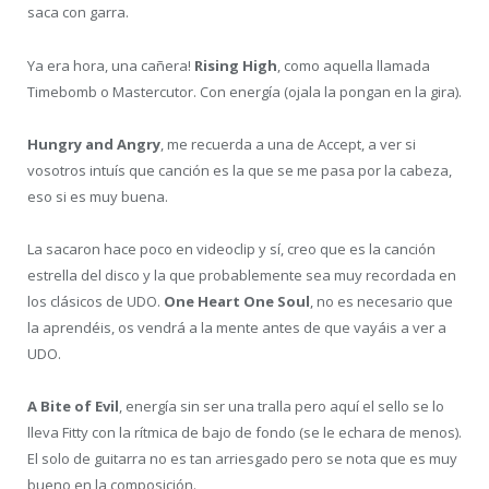
saca con garra.
Ya era hora, una cañera!
Rising High
, como aquella llamada
Timebomb o Mastercutor. Con energía (ojala la pongan en la gira).
Hungry and Angry
, me recuerda a una de Accept, a ver si
vosotros intuís que canción es la que se me pasa por la cabeza,
eso si es muy buena.
La sacaron hace poco en videoclip y sí, creo que es la canción
estrella del disco y la que probablemente sea muy recordada en
los clásicos de UDO.
One Heart One Soul
, no es necesario que
la aprendéis, os vendrá a la mente antes de que vayáis a ver a
UDO.
A Bite of Evil
, energía sin ser una tralla pero aquí el sello se lo
lleva Fitty con la rítmica de bajo de fondo (se le echara de menos).
El solo de guitarra no es tan arriesgado pero se nota que es muy
bueno en la composición.