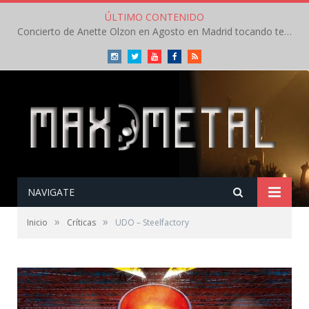
ÚLTIMO CONTENIDO
Concierto de Anette Olzon en Agosto en Madrid tocando temas de Nightwish
Instagram
Twitter
Youtube
Facebook
RSS
NAVIGATE
»
»
Inicio
Críticas
UDO – Steelfactory