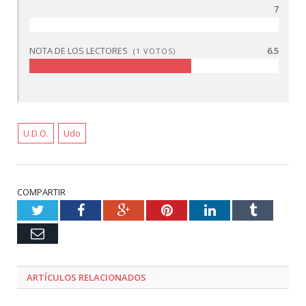
7
NOTA DE LOS LECTORES
6.5
(
1
VOTOS)
U.D.O.
Udo
COMPARTIR
Twitter
Facebook
Google+
Pinterest
LinkedIn
Tumblr
Email
ARTÍCULOS RELACIONADOS