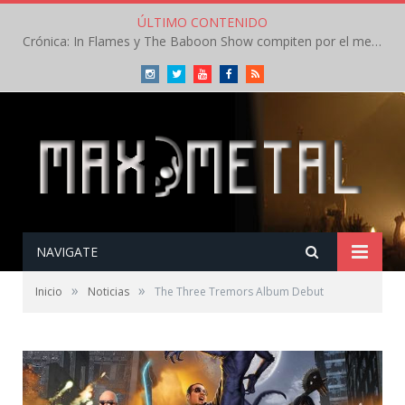
ÚLTIMO CONTENIDO
Crónica: In Flames y The Baboon Show compiten por el mejor concierto del día en el Leyendas del Rock – Viernes – Agosto 2026
Instagram
Twitter
Youtube
Facebook
RSS
NAVIGATE
»
»
Inicio
Noticias
The Three Tremors Album Debut