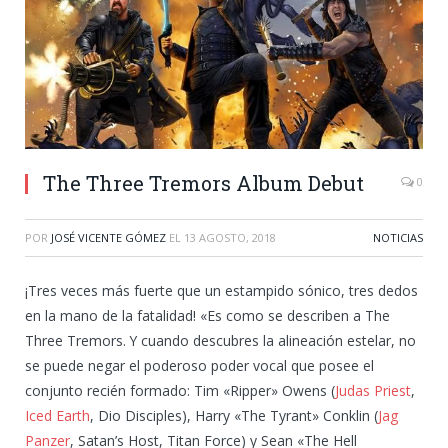
The Three Tremors Album Debut
0
POR
JOSÉ VICENTE GÓMEZ
EL
13 AGOSTO, 2018
NOTICIAS
¡Tres veces más fuerte que un estampido sónico, tres dedos
en la mano de la fatalidad! «Es como se describen a The
Three Tremors.
Y cuando descubres la alineación estelar, no
se puede negar el poderoso poder vocal que posee el
conjunto recién formado: Tim «Ripper» Owens (
Judas Priest
,
Iced Earth
, Dio Disciples), Harry «The Tyrant» Conklin (
Jag
Panzer
, Satan’s Host, Titan Force) y Sean «The Hell