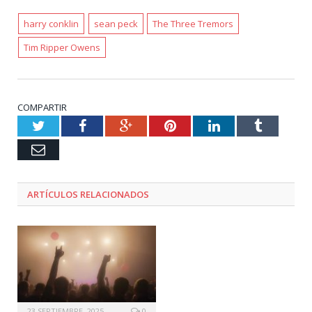
harry conklin
sean peck
The Three Tremors
Tim Ripper Owens
COMPARTIR
Twitter
Facebook
Google+
Pinterest
LinkedIn
Tumblr
Email
ARTÍCULOS RELACIONADOS
23 SEPTIEMBRE, 2025
0