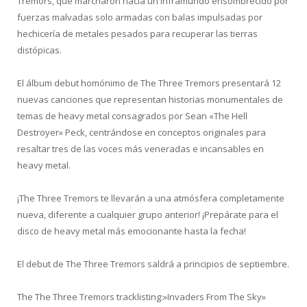
Tremors, que marcharon hacia un inframundo ensombrecido por
fuerzas malvadas solo armadas con balas impulsadas por
hechicería de metales pesados para recuperar las tierras
distópicas.
El álbum debut homónimo de The Three Tremors presentará 12
nuevas canciones que representan historias monumentales de
temas de heavy metal consagrados por Sean «The Hell
Destroyer» Peck, centrándose en conceptos originales para
resaltar tres de las voces más veneradas e incansables en
heavy
metal.
¡The Three Tremors te llevarán a una atmósfera completamente
nueva, diferente a cualquier grupo anterior!
¡Prepárate para el
disco de heavy metal más emocionante hasta la fecha!
El debut de The Three Tremors saldrá a principios de septiembre.
The The Three Tremors tracklisting:»Invaders From The Sky»