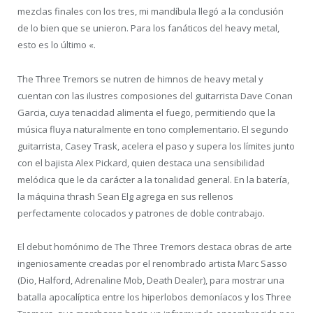
mezclas finales con los tres, mi mandíbula llegó a la conclusión
de lo bien que se unieron.
Para los fanáticos del heavy metal,
esto es lo último «.
The Three Tremors se nutren de himnos de heavy metal y
cuentan con las ilustres composiones del guitarrista Dave Conan
Garcia, cuya tenacidad alimenta el fuego, permitiendo que la
música fluya naturalmente en tono complementario.
El segundo
guitarrista, Casey Trask, acelera el paso y supera los límites junto
con el bajista Alex Pickard, quien destaca una sensibilidad
melódica que le da carácter a la tonalidad general.
En la batería,
la máquina thrash Sean Elg agrega en sus rellenos
perfectamente colocados y patrones de doble contrabajo.
El debut homónimo de The Three Tremors destaca obras de arte
ingeniosamente creadas por el renombrado artista Marc Sasso
(Dio, Halford, Adrenaline Mob, Death Dealer), para mostrar una
batalla apocalíptica entre los hiperlobos demoníacos y los Three