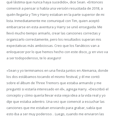
qué lástima que nunca haya sucedido», dice Sean.
«Entonces
comencé a pensar si había una versión resucitada de 2018, a
quién llegaría y Tim y Harry estaban en la parte superior de mi
lista.
Inmediatamente me comuniqué con Tim, quien aceptó
embarcarse en esta aventura y Harry se unió enseguida.
Me
llevó mucho tiempo armarlo, crear las canciones correctas y
organizarlo correctamente, pero los resultados superan mis
expectativas más ambiciosas.
Creo que los fanáticos van a
enloquecer por lo que hemos hecho con este disco, ¡y en vivo va
a ser todopoderoso, te lo aseguro!
«Sean y yo terminamos en una fiesta juntos en Alemania, donde
los dos estábamos tocando el mismo festival, y él me contó
sobre el álbum de Three Tremors que estaba armando y me
preguntó si estaría interesado en él», agrega Harry.
«Describió el
concepto y cómo quería llevar esta vieja idea a la vida real y yo
dije que estaba adentro. Una vez que comencé a escuchar las
canciones que me estaban enviando para grabar, sabía que
esto iba a ser muy poderoso.
.
Luego, cuando me enviaron las