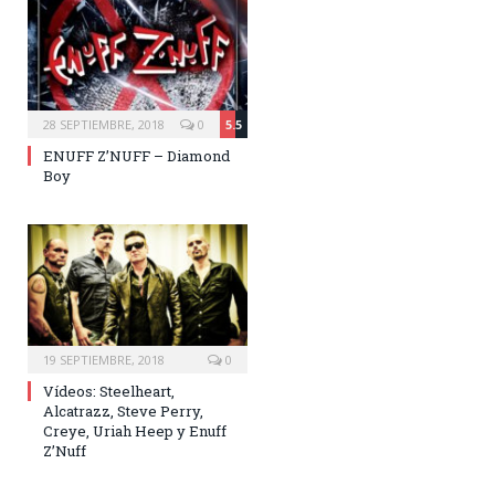
28 SEPTIEMBRE, 2018
0
5.5
ENUFF Z’NUFF – Diamond
Boy
19 SEPTIEMBRE, 2018
0
Vídeos: Steelheart,
Alcatrazz, Steve Perry,
Creye, Uriah Heep y Enuff
Z’Nuff