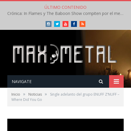
ÚLTIMO CONTENIDO
Crónica: In Flames y The Baboon Show compiten por el mejor concierto del día en el Leyendas del Rock – Viernes – Agosto 2026
Instagram
Twitter
Youtube
Facebook
RSS
NAVIGATE
»
»
Inicio
Noticias
Single adelanto del grupo ENUFF Z’NUFF –
Where Did You Go