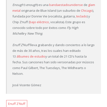
Enough’s enough
) es una
banda
estadounidense
de
glam
metal
originaria de Blue Island (un suburbio de
Chicago
),
fundada por Donnie Vie (vocalista, guitarra,
teclado
) y
Chip Z’nuff (
bajo eléctrico
, vocalista). Este grupo es
conocido sobre todo por éxitos como
Fly High
Michelle
y
New Thing
.
Enuff Z’Nuff
lleva grabando y dando conciertos a lo largo
de más de 30 años, tras los cuales han editado
13
álbumes de estudio
y un total de 21 CD’s hasta la
fecha. Sus canciones han sido versionadas por músicos
como Paul Gilbert, The Tuesdays, The Wildhearts o
Nelson.
José Vicente Gómez
Enuff Z'Nuff