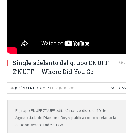
Single adelanto del grupo ENUFF
0
Z’NUFF – Where Did You Go
POR
JOSÉ VICENTE GÓMEZ
EL
12 JULIO, 2018
NOTICIAS
El grupo ENUFF Z’NUFF editará nuevo disco el 10 de
Agosto titulado Diamond Boy y publica como adelanto la
cancion Where Did You Go.