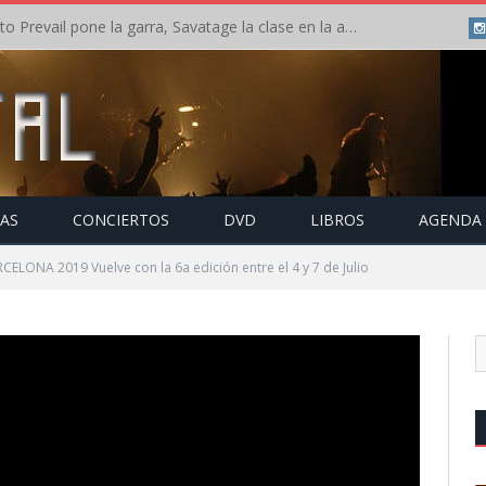
Crónica: Slaugther to Prevail pone la garra, Savatage la clase en la apertura del Leyendas del Rock – Miércoles – Agosto 2026
TAS
CONCIERTOS
DVD
LIBROS
AGENDA
ELONA 2019 Vuelve con la 6a edición entre el 4 y 7 de Julio