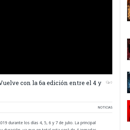
lve con la 6a edición entre el 4 y
0
NOTICIAS
19 durante los días 4, 5, 6 y 7 de julio. La principal
su duración, ya que en total esta será de 4 jornadas.