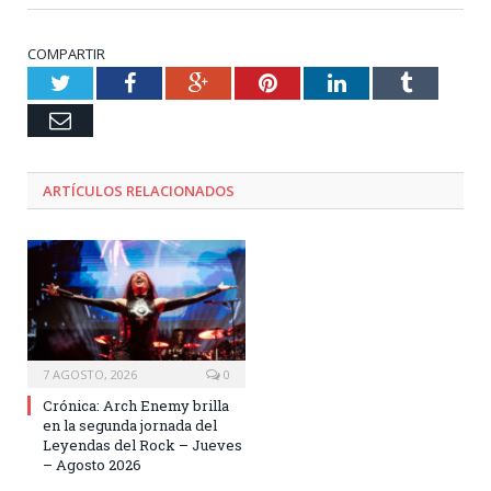
COMPARTIR
Twitter
Facebook
Google+
Pinterest
LinkedIn
Tumblr
Email
ARTÍCULOS RELACIONADOS
7 AGOSTO, 2026
0
Crónica: Arch Enemy brilla
en la segunda jornada del
Leyendas del Rock – Jueves
– Agosto 2026