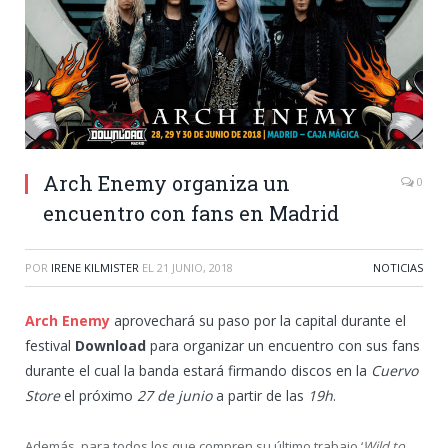
Arch Enemy organiza un
0
encuentro con fans en Madrid
POR
IRENE KILMISTER
EL
21 JUNIO, 2018
NOTICIAS
Arch Enemy
aprovechará su paso por la capital durante el
festival
Download
para organizar un encuentro con sus fans
durante el cual la banda estará firmando discos en la
Cuervo
Store
el próximo
27 de junio
a partir de las
19h
.
Además, para todos los que compren su último trabajo ‘
Wild to