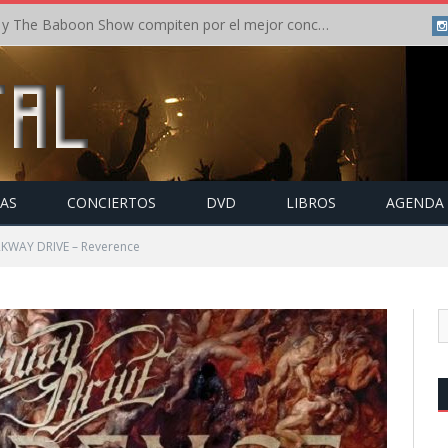
Crónica: In Flames y The Baboon Show compiten por el mejor concierto del día en el Leyendas del Rock – Viernes – Agosto 2026
TAS
CONCIERTOS
DVD
LIBROS
AGENDA
KWAY DRIVE – Reverence