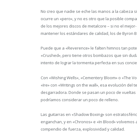
No creo que nadie se eche las manos a la cabeza s
ocurre un «pero», y no es otro que la posible compar
de los mejores discos de metalcore – si no el mejor-
mantener los estándares de calidad, los de Byron B
Puede que a «Reverence» le falten himnos tan poten
«Crushed», pero tiene otros bombazos que sin duda
intento de lograr la tormenta perfecta en sus concie
Con «Wishing Wells», «Cementery Bloom» o «The Void
«Ire» con «Writings on the wall», esa evolución de
desgarradora. Donde se pasan un poco de vueltas co
podríamos considerar un poco de relleno.
Las guitarras en «Shadow Boxing» son estratosféric
enganchan, y en «Chronos» e «In Blood» volvemos a
compendio de fuerza, explosividad y calidad.