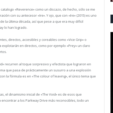
i catalogo «Reverence» como un discazo, de hecho, sólo se me
ación con su antecesor «Ire». Y ojo, que con «Ire» (2015) es uno
 de la última década, así que pese a que era muy difícil
ay lo han logrado.
tes, directos, accesibles y coreables como «Vice Grip» o
 explotarán en directos, como por ejemplo «Prey» un claro
rtos.
» recurren al toque sorpresivo y efectista que lograron en
l tema que pasa de prácticamente un susurro a una explosión
n la fórmula es en «The colour of leaving», el único tema que
as, el dinamismo inicial de «The Void» es de esos que
 encontrar a los Parkway Drive más reconocibles, todo un