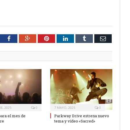
tter
Facebook
Google+
Pinterest
LinkedIn
Tumblr
Email
E, 2025
0
7 MAYO, 2025
0
ara el mes de
Parkway Drive estrena nuevo
re
tema y vídeo «Sacred»