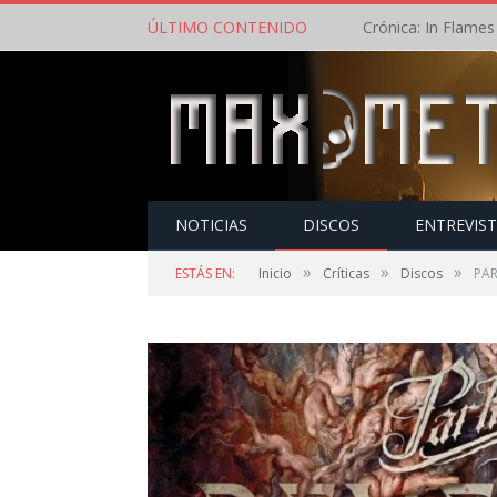
ÚLTIMO CONTENIDO
NOTICIAS
DISCOS
ENTREVIS
»
»
»
ESTÁS EN:
Inicio
Críticas
Discos
PAR