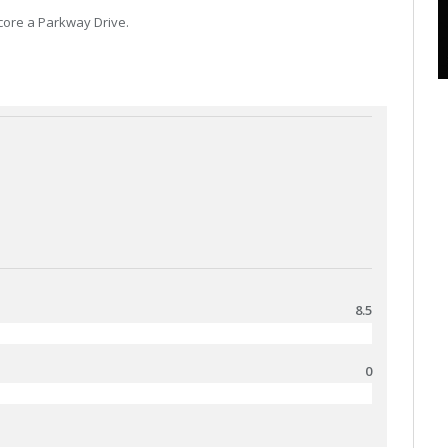
lcore a Parkway Drive.
8.5
0