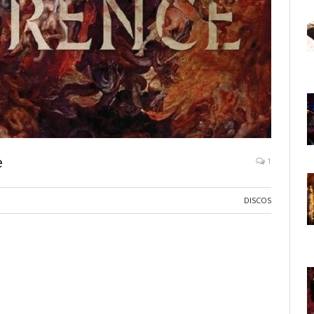
e
1
DISCOS