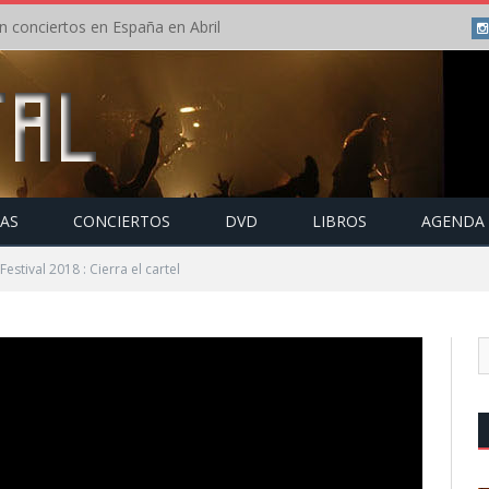
Lacrimas Profundere presenta vídeo de «O Silent Fear» adelanto de su próximo disco
TAS
CONCIERTOS
DVD
LIBROS
AGENDA
stival 2018 : Cierra el cartel