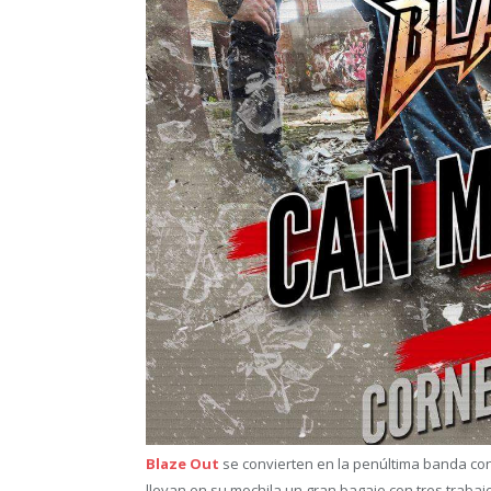
Blaze Out
se convierten en la penúltima banda co
llevan en su mochila un gran bagaje con tres traba