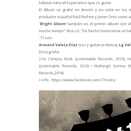
hábitat natural! Esperamos que os guste.
El álbum se grabó en directo y en cinta en los e
productor español Raúl Refree y Javier Ortiz como a
‘Bright Gloom’
también es el primer álbum con e
mucho tiempo” dice LG. “De hecho hasta tiene un tat
´77 son:
Armand Valeta Díaz
(voz y guitarra rítmica),
Lg Va
Discografía:
21st Century Rock (Listentable Records, 2010), H
(Listentable Records, 2013) i Nothing’s Gonna S
Records,2018)
+ info : https://www.facebook.com/77rocks/