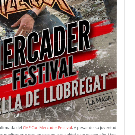
nfirmada del
CMF Can Mercader Festival
. A pesar de su juventud
jos publicados y otro en camino que saldrá este mismo año. Han