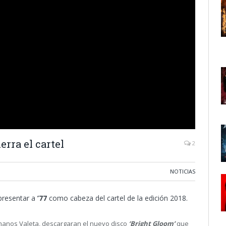
erra el cartel
2
NOTICIAS
presentar a
’77
como cabeza del cartel de la edición 2018.
anos Valeta, descargaran el nuevo disco
‘Bright Gloom’
que