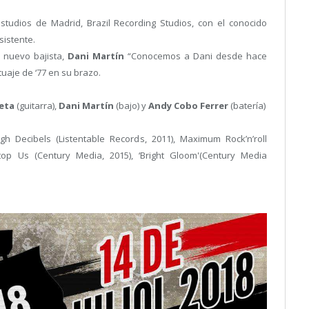
studios de Madrid, Brazil Recording Studios, con el conocido
sistente.
l nuevo bajista,
Dani Martín
“Conocemos a Dani desde hace
uaje de ‘77 en su brazo.
leta
(guitarra),
Dani Martín
(bajo) y
Andy Cobo Ferrer
(batería)
igh Decibels (Listentable Records, 2011), Maximum Rock’n’roll
top Us (Century Media, 2015), ‘Bright Gloom'(Century Media