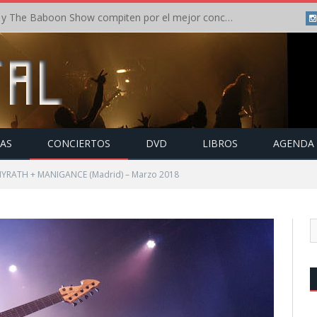
Crónica: In Flames y The Baboon Show compiten por el mejor concierto del día en el Leyendas del Rock – Viernes – Agosto 2026
TAS
CONCIERTOS
DVD
LIBROS
AGENDA
YRATH + MANIGANCE (Madrid) – Marzo 2018