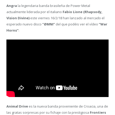
Angra
la legendaria banda brasileña de Power Metal
actualmente liderada por el italiano
Fabio Lione (Rhapsody,
Vision Divine)
este viernes 16/2/18 han lanzado al mercado el
esperado nuevo disco
“ØMNI”
del que podéis ver el vídeo
“War
Horns”
:
Animal Drive
es la nueva banda proveniente de Croacia, una de
las gratas sorpresas por su fichaje con la prestigiosa
Frontiers