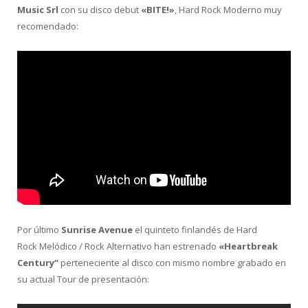
Music Srl
con su disco debut
«BITE!»
, Hard Rock Moderno muy
recomendado:
Por último
Sunrise Avenue
el quinteto finlandés de Hard
Rock Melódico / Rock Alternativo han estrenado
«Heartbreak
Century“
perteneciente al disco con mismo nombre grabado en
su actual Tour de presentación: