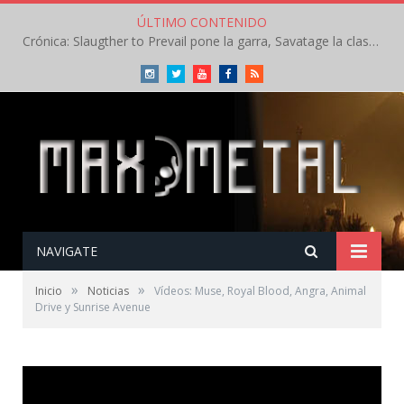
ÚLTIMO CONTENIDO
Crónica: Slaugther to Prevail pone la garra, Savatage la clase en la apertura del Leyendas del Rock – Miércoles – Agosto 2026
Instagram
Twitter
Youtube
Facebook
RSS
NAVIGATE
»
»
Inicio
Noticias
Vídeos: Muse, Royal Blood, Angra, Animal
Drive y Sunrise Avenue