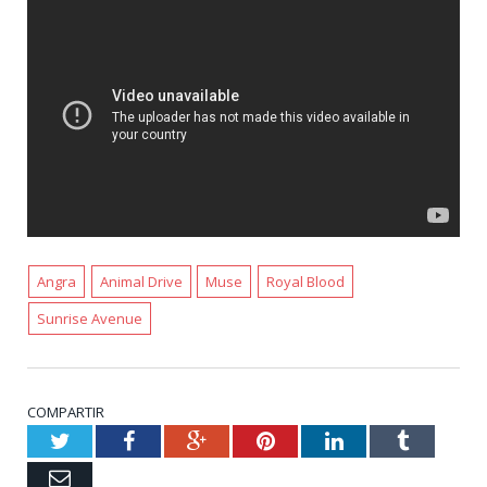
Angra
Animal Drive
Muse
Royal Blood
Sunrise Avenue
COMPARTIR
Twitter
Facebook
Google+
Pinterest
LinkedIn
Tumblr
Email