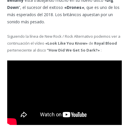
Bellamy
está trabajando mucho en su nuevo disco «
Dig
Down
”, el sucesor del exitoso
«Drones
«
, que es uno de los
más esperados del 2018. Los británicos apuestan por un
sonido más pesado.
Siguiendo la línea de New Rock / Rock Alternativo podemos ver a
continuación el vídeo
«Look Like You Know»
de
Royal Blood
perteneciente al disco
“How Did We Get So Dark?»
: