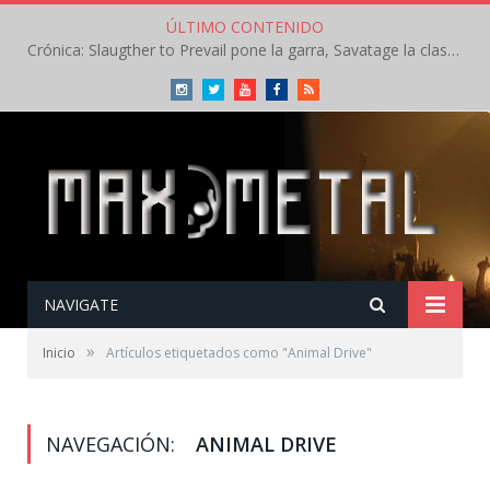
ÚLTIMO CONTENIDO
Crónica: Slaugther to Prevail pone la garra, Savatage la clase en la apertura del Leyendas del Rock – Miércoles – Agosto 2026
Instagram
Twitter
Youtube
Facebook
RSS
NAVIGATE
»
Inicio
Artículos etiquetados como "Animal Drive"
NAVEGACIÓN:
ANIMAL DRIVE