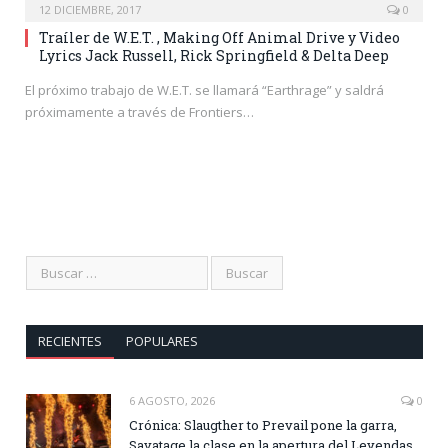
12 DICIEMBRE, 2017
0
Traíler de W.E.T. , Making Off Animal Drive y Video
Lyrics Jack Russell, Rick Springfield & Delta Deep
El próximo trabajo de W.E.T. se llamará “Earthrage” y saldrá
próximamente a través de Frontiers…
RECIENTES
POPULARES
6 AGOSTO, 2026
0
Crónica: Slaugther to Prevail pone la garra,
Savatage la clase en la apertura del Leyendas