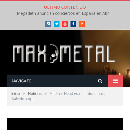
ÚLTIMO CONTENIDO
Megadeth anuncian conciertos en España en Abril
Instagram
Twitter
Youtube
Facebook
RSS
NAVIGATE
»
»
Inicio
Noticias
Machine Head estrena vídeo para
‘Kaleidoscope’