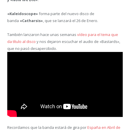
«Kaleidoscope»
forma parte del nuevo disco de
banda
«Catharsis»
, que se lanzará el 26 de Enero.
También lanzaron hace unas semanas
vídeo para el tema que
da título al disco
y nos dejaron escuchar el audio de «Bastards»,
que no pasó desapercibido.
Recordamos que la banda estará de gira por
España en Abril de