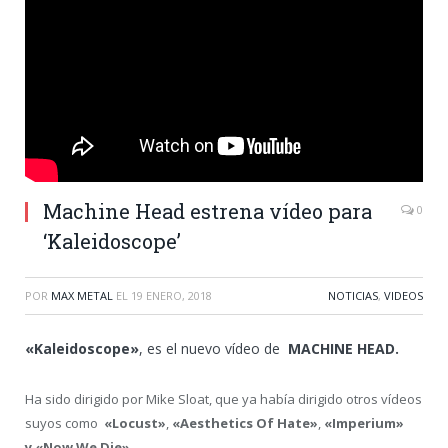
Machine Head estrena vídeo para
0
‘Kaleidoscope’
POR
MAX METAL
EL
19 ENERO, 2018
NOTICIAS
,
VIDEOS
«Kaleidoscope»
, es el nuevo vídeo de
MACHINE HEAD.
Ha sido dirigido por Mike Sloat, que ya había dirigido otros vídeos
suyos como
«Locust»
,
«Aesthetics Of Hate»
,
«Imperium»
y
«Now We Die»
.