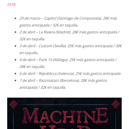
2018
29 de marzo – Capitol (Santiago de Compostela). 28€ más
gastos anticipada / 32€ en taquilla.
2 de abril – La Riviera (Madrid). 28€ más gastos anticipada /
32€ en taquilla.
3 de abril – Custom (Sevilla). 25€ más gastos anticipada / 30€
en taquilla.
4 de abril – París 15 (Málaga). 25€ más gastos anticipada /
28€ en taquilla.
6 de abril – Repvblicca (Valencia). 25€ más gastos anticipada
7 de abril – Razzmatazz (Barcelona). 28€ más gastos
anticipada / 32€ en taquilla.