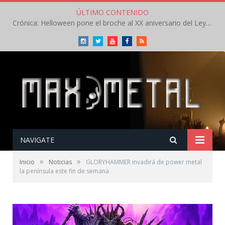
ÚLTIMO CONTENIDO
Crónica: Helloween pone el broche al XX aniversario del Leyendas del Rock – Sábado – Agosto 2026
Instagram
Twitter
Youtube
Facebook
RSS
NAVIGATE
»
»
Inicio
Noticias
GLORYHAMMER invadirá de power metal
la península este fin de semana