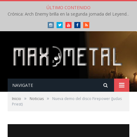
ÚLTIMO CONTENIDO
Crónica: Arch Enemy brilla en la segunda jornada del Leyendas del Rock – Jueves – Agosto 2026
Instagram
Twitter
Youtube
Facebook
RSS
NAVIGATE
»
»
Inicio
Noticias
Nueva demo del disco Firepower (Judas
Priest)