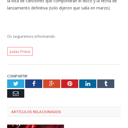
la lista de canciones que compondrán el disco y la fecha de
lanzamiento definitiva (solo dijeron que salía en marzo).
Os seguiremos informando.
Judas Priest
COMPARTIR
Twitter
Facebook
Google+
Pinterest
LinkedIn
Tumblr
Email
ARTÍCULOS RELACIONADOS