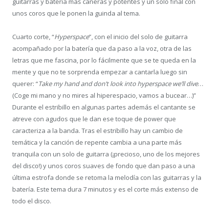
guitarras y batería más cañeras y potentes y un solo final con
unos coros que le ponen la guinda al tema.
Cuarto corte, “
Hyperspace
”, con el inicio del solo de guitarra
acompañado por la batería que da paso a la voz, otra de las
letras que me fascina, por lo fácilmente que se te queda en la
mente y que no te sorprenda empezar a cantarla luego sin
querer: “
Take my hand and don’t look into hyperspace we’ll dive
…
(Coge mi mano y no mires al hiperespacio, vamos a bucear…)”
Durante el estribillo en algunas partes además el cantante se
atreve con agudos que le dan ese toque de power que
caracteriza a la banda. Tras el estribillo hay un cambio de
temática y la canción de repente cambia a una parte más
tranquila con un solo de guitarra (¡precioso, uno de los mejores
del disco!) y unos coros suaves de fondo que dan paso a una
última estrofa donde se retoma la melodía con las guitarras y la
batería. Este tema dura 7 minutos y es el corte más extenso de
todo el disco.