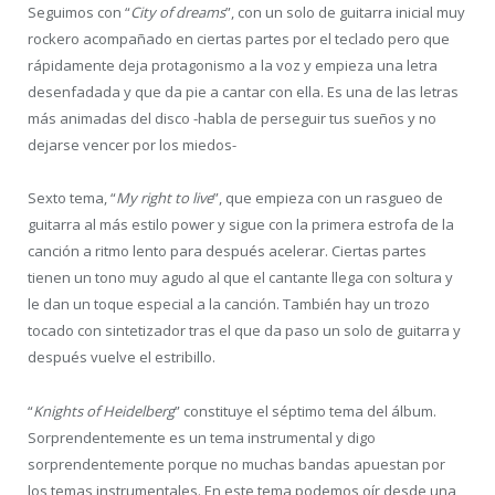
Seguimos con “
City of dreams
”, con un solo de guitarra inicial muy
rockero acompañado en ciertas partes por el teclado pero que
rápidamente deja protagonismo a la voz y empieza una letra
desenfadada y que da pie a cantar con ella. Es una de las letras
más animadas del disco -habla de perseguir tus sueños y no
dejarse vencer por los miedos-
Sexto tema, “
My right to live
”, que empieza con un rasgueo de
guitarra al más estilo power y sigue con la primera estrofa de la
canción a ritmo lento para después acelerar. Ciertas partes
tienen un tono muy agudo al que el cantante llega con soltura y
le dan un toque especial a la canción. También hay un trozo
tocado con sintetizador tras el que da paso un solo de guitarra y
después vuelve el estribillo.
“
Knights of Heidelberg
” constituye el séptimo tema del álbum.
Sorprendentemente es un tema instrumental y digo
sorprendentemente porque no muchas bandas apuestan por
los temas instrumentales. En este tema podemos oír desde una