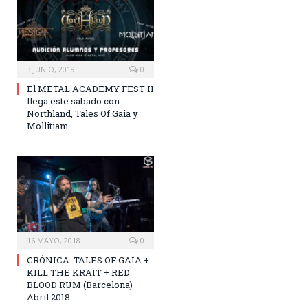
3 JUNIO, 2019
0
El METAL ACADEMY FEST II
llega este sábado con
Northland, Tales Of Gaia y
Mollitiam
16 MAYO, 2018
0
CRÓNICA: TALES OF GAIA +
KILL THE KRAIT + RED
BLOOD RUM (Barcelona) –
Abril 2018