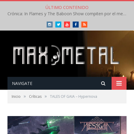
ÚLTIMO CONTENIDO
Crónica: In Flames y The Baboon Show compiten por el mejor concierto del día en el Leyendas del Rock – Viernes – Agosto 2026
Instagram
Twitter
Youtube
Facebook
RSS
NAVIGATE
»
»
Inicio
Críticas
TALES OF GAIA – Hypernova