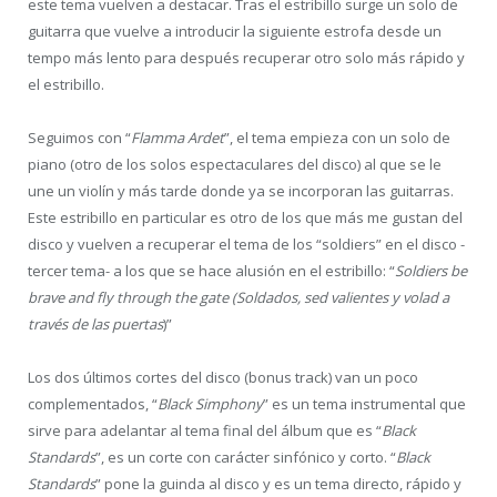
este tema vuelven a destacar. Tras el estribillo surge un solo de
guitarra que vuelve a introducir la siguiente estrofa desde un
tempo más lento para después recuperar otro solo más rápido y
el estribillo.
Seguimos con “
Flamma Ardet
”, el tema empieza con un solo de
piano (otro de los solos espectaculares del disco) al que se le
une un violín y más tarde donde ya se incorporan las guitarras.
Este estribillo en particular es otro de los que más me gustan del
disco y vuelven a recuperar el tema de los “soldiers” en el disco -
tercer tema- a los que se hace alusión en el estribillo: “
Soldiers be
brave and fly through the gate (Soldados, sed valientes y volad a
través de las puertas
)”
Los dos últimos cortes del disco (bonus track) van un poco
complementados, “
Black Simphony
” es un tema instrumental que
sirve para adelantar al tema final del álbum que es “
Black
Standards
”, es un corte con carácter sinfónico y corto. “
Black
Standards
” pone la guinda al disco y es un tema directo, rápido y