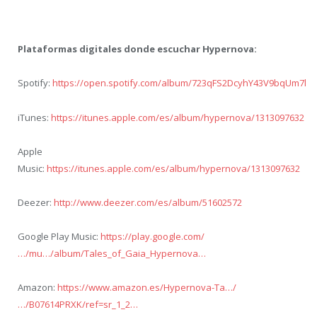
Plataformas digitales donde escuchar Hypernova:
Spotify:
https://open.spotify.com/album/723qFS2DcyhY43V9bqUm7l
iTunes:
https://itunes.apple.com/es/album/hypernova/1313097632
Apple
Music:
https://itunes.apple.com/es/album/hypernova/1313097632
Deezer:
http://www.deezer.com/es/album/51602572
Google Play Music:
https://play.google.com/
…/mu…/album/Tales_of_Gaia_Hypernova…
Amazon:
https://www.amazon.es/Hypernova-Ta…/
…/B07614PRXK/ref=sr_1_2…