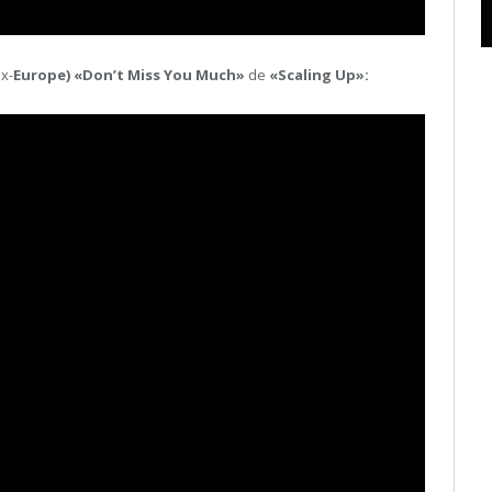
x-
Europe)
«Don’t Miss You Much»
de
«Scaling Up»: