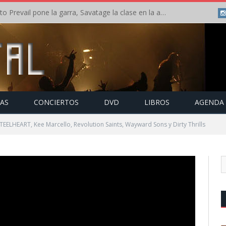
Crónica: Slaugther to Prevail pone la garra, Savatage la clase en la apertura del Leyendas del Rock – Miércoles – Agosto 2026
TAS
CONCIERTOS
DVD
LIBROS
AGENDA
STEELHEART, Kee Marcello, Revolution Saints, Wayward Sons y Dirty Thrills