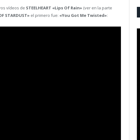
vos vídeos de
STEELHEART «Lips Of Rain»
(ver en la parte
OF STARDUST»
el primero fue:
«You Got Me Twisted»
: