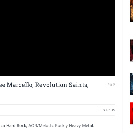
e Marcello, Revolution Saints,
0
VIDEOS
ica Hard Rock, AOR/Melodic Rock y Heavy Metal.