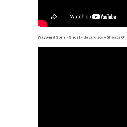
Wayward Sons «Ghost»
de su disco
«Ghosts Of