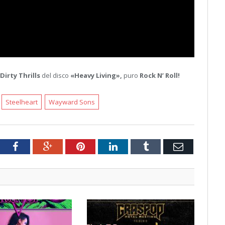
Dirty Thrills
del disco
«Heavy Living»,
puro
Rock N’ Roll!
Steelheart
Wayward Sons
tter
Facebook
Google+
Pinterest
LinkedIn
Tumblr
Email