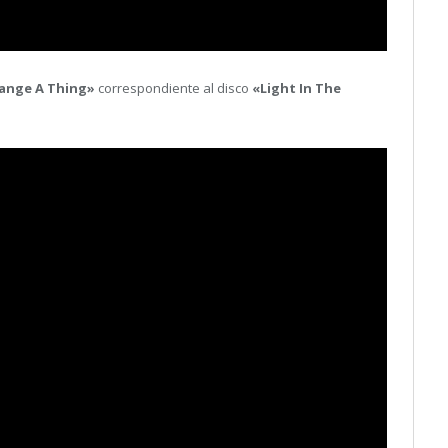
ange A Thing»
correspondiente al disco
«Light In The