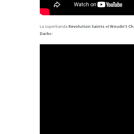
La superbanda
Revolution Saints
«I Woudn’t Ch
Dark»: