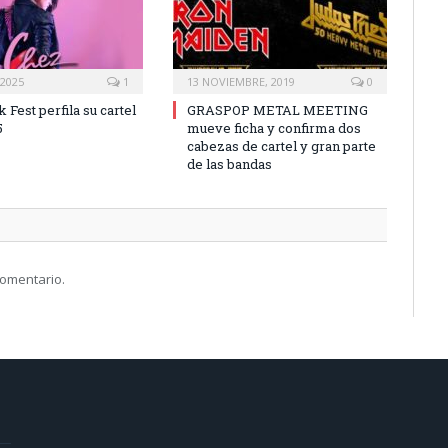
 2025
1
13 NOVIEMBRE, 2019
0
 Fest perfila su cartel
GRASPOP METAL MEETING
5
mueve ficha y confirma dos
cabezas de cartel y gran parte
de las bandas
comentario.