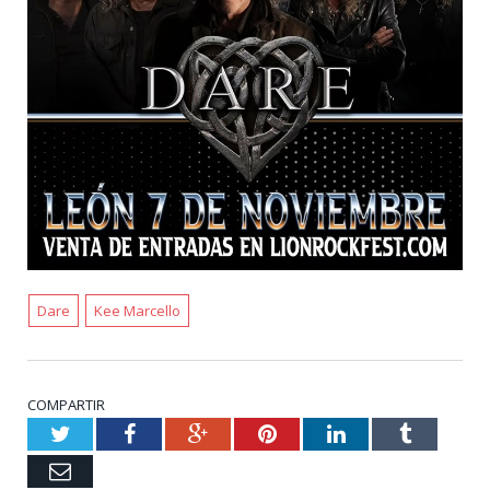
Dare
Kee Marcello
COMPARTIR
Twitter
Facebook
Google+
Pinterest
LinkedIn
Tumblr
Email