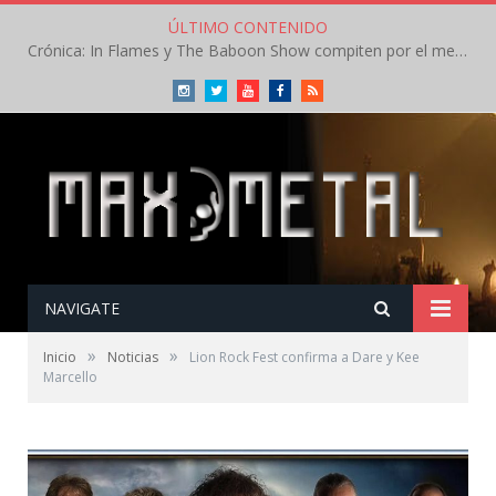
ÚLTIMO CONTENIDO
Crónica: In Flames y The Baboon Show compiten por el mejor concierto del día en el Leyendas del Rock – Viernes – Agosto 2026
Instagram
Twitter
Youtube
Facebook
RSS
NAVIGATE
»
»
Inicio
Noticias
Lion Rock Fest confirma a Dare y Kee
Marcello