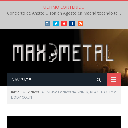
ÚLTIMO CONTENIDO
Concierto de Anette Olzon en Agosto en Madrid tocando temas de Nightwish
Instagram
Twitter
Youtube
Facebook
RSS
NAVIGATE
»
»
Inicio
Videos
Nuevos vídeos de SINNER, BLAZE BAYLEY y
BODY COUNT