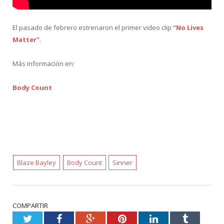
El pasado de febrero estrenaron el primer video clip
“No Lives
Matter”
.
Más información en:
Body Count
Blaze Bayley
Body Count
Sinner
COMPARTIR
Twitter
Facebook
Google+
Pinterest
LinkedIn
Tumblr