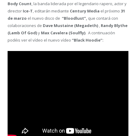
Body Count
, la banda liderada por el legendario rapero, actor y
director
Ice-T
, editarán mediante
Century Media
el próximo
31
de marzo
el nuevo disco de
“Bloodlust”,
que contará con
colaboraciones de
Dave Mustaine (Megadeth)
,
Randy Blythe
(Lamb Of God)
y
Max Cavalera
(Soulfly)
. A continuación
podéis ver el vídeo el nuevo vídeo
“Black Hoodie”: