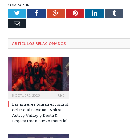
COMPARTIR
Twitter
Facebook
Google+
Pinterest
LinkedIn
Tumblr
Email
ARTÍCULOS RELACIONADOS
8 OCTUBRE, 2025
0
Las mujeres toman el control
del metal nacional: Ankor,
Astray Valley y Death &
Legacy traen nuevo material