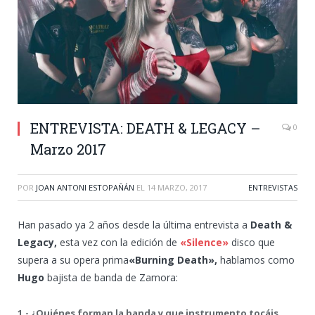
ENTREVISTA: DEATH & LEGACY –
0
Marzo 2017
POR
JOAN ANTONI ESTOPAÑÁN
EL
14 MARZO, 2017
ENTREVISTAS
Han pasado ya 2 años desde la última entrevista a
Death &
Legacy,
esta vez con la edición de
«Silence»
disco que
supera a su opera prima
«Burning Death»,
hablamos como
Hugo
bajista de banda de Zamora:
1.- ¿Quiénes forman la banda y que instrumento tocáis