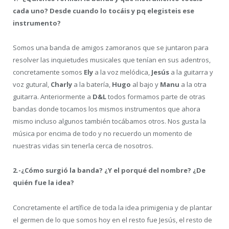
cada uno? Desde cuando lo tocáis y pq elegisteis ese
instrumento?
Somos una banda de amigos zamoranos que se juntaron para
resolver las inquietudes musicales que tenían en sus adentros,
concretamente somos
Ely
a la voz melódica,
Jesús
a la guitarra y
voz gutural,
Charly
a la batería,
Hugo
al bajo y
Manu
a la otra
guitarra. Anteriormente a
D&L
todos formamos parte de otras
bandas donde tocamos los mismos instrumentos que ahora
mismo incluso algunos también tocábamos otros. Nos gusta la
música por encima de todo y no recuerdo un momento de
nuestras vidas sin tenerla cerca de nosotros.
2.-¿Cómo surgió la banda? ¿Y el porqué del nombre? ¿De
quién fue la idea?
Concretamente el artífice de toda la idea primigenia y de plantar
el germen de lo que somos hoy en el resto fue Jesús, el resto de