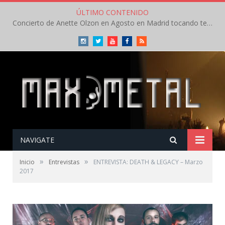
ÚLTIMO CONTENIDO
Concierto de Anette Olzon en Agosto en Madrid tocando temas de Nightwish
Instagram
Twitter
Youtube
Facebook
RSS
NAVIGATE
»
»
Inicio
Entrevistas
ENTREVISTA: DEATH & LEGACY – Marzo
2017