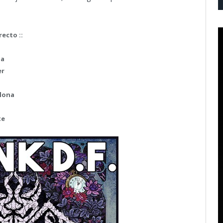
recto ::
ia
er
lona
te