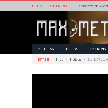
ÚLTIMO CONTENIDO
NOTICIAS
DISCOS
ENTREVIS
»
»
ESTÁS EN:
Inicio
Noticias
Skunk DF estr