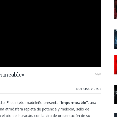
ermeable»
0
NOTICIAS
,
VIDEOS
ip. El quinteto madrileño presenta
“Impermeable”
, una
na atmósfera repleta de potencia y melodía, sello de
n el ojo del huracán, con la gira de presentación de su