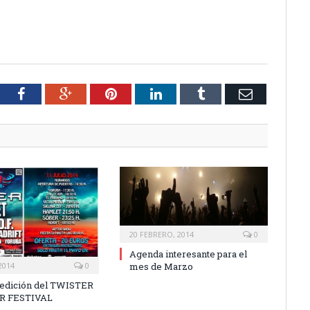
tter
Facebook
Google+
Pinterest
LinkedIn
Tumblr
Email
20 FEBRERO, 2014
0
Agenda interesante para el
mes de Marzo
2014
0
edición del TWISTER
R FESTIVAL