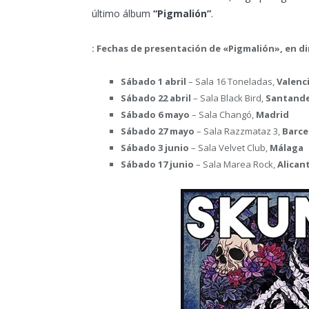
último álbum
“Pigmalión”
.
: Fechas de presentación de «Pigmalión», en di
Sábado 1 abril
– Sala 16 Toneladas,
Valenc
Sábado 22 abril
– Sala Black Bird,
Santand
Sábado 6 mayo
– Sala Changó,
Madrid
Sábado 27 mayo
– Sala Razzmataz 3,
Barce
Sábado 3 junio
– Sala Velvet Club,
Málaga
Sábado 17 junio
– Sala Marea Rock,
Alican