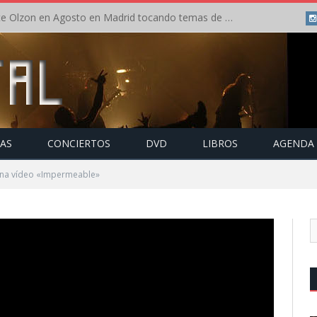
Concierto de Anette Olzon en Agosto en Madrid tocando temas de Nightwish
TAS
CONCIERTOS
DVD
LIBROS
AGENDA
ena vídeo «Impermeable»