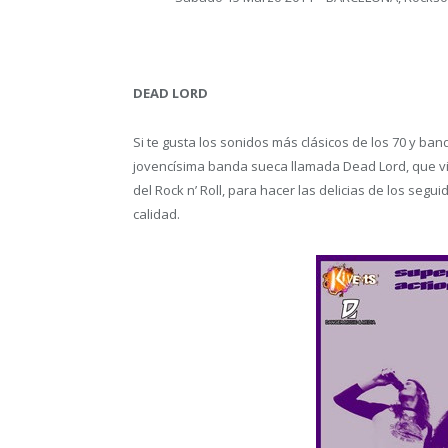
DEAD LORD
Si te gusta los sonidos más clásicos de los 70 y b
jovencísima banda sueca llamada Dead Lord, que v
del Rock n’ Roll, para hacer las delicias de los se
calidad.