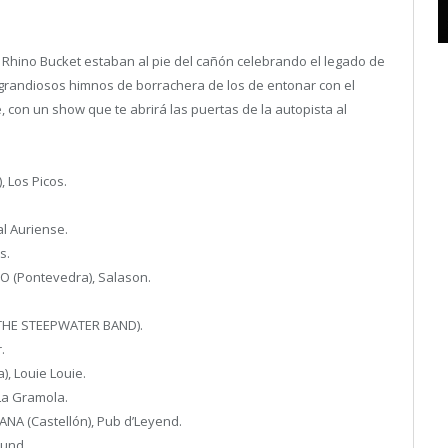
, Rhino Bucket estaban al pie del cañón celebrando el legado de
grandiosos himnos de borrachera de los de entonar con el
, con un show que te abrirá las puertas de la autopista al
 Los Picos.
l Auriense.
s.
 (Pontevedra), Salason.
 THE STEEPWATER BAND).
.
, Louie Louie.
La Gramola.
NA (Castellón), Pub d’Leyend.
und.