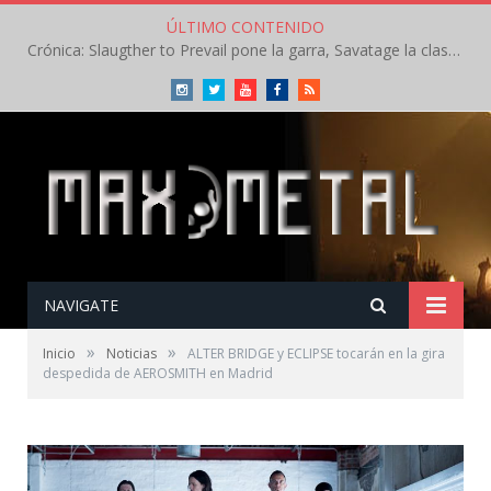
ÚLTIMO CONTENIDO
Crónica: Slaugther to Prevail pone la garra, Savatage la clase en la apertura del Leyendas del Rock – Miércoles – Agosto 2026
Instagram
Twitter
Youtube
Facebook
RSS
NAVIGATE
»
»
Inicio
Noticias
ALTER BRIDGE y ECLIPSE tocarán en la gira
despedida de AEROSMITH en Madrid