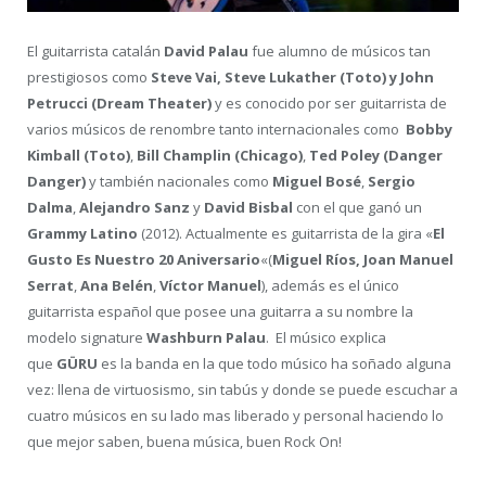
El guitarrista catalán
David Palau
fue alumno de músicos tan
prestigiosos como
Steve Vai, Steve Lukather (Toto) y John
Petrucci (Dream Theater)
y
es conocido por ser guitarrista de
varios músicos de renombre tanto internacionales como
Bobby
Kimball
(Toto)
,
Bill Champlin
(Chicago)
,
Ted Poley
(Danger
Danger)
y también nacionales como
Miguel Bosé
,
Sergio
Dalma
,
Alejandro Sanz
y
David Bisbal
con el que ganó un
Grammy Latino
(2012). Actualmente es guitarrista de la gira «
El
Gusto Es Nuestro 20 Aniversario
«(
Miguel Ríos,
Joan Manuel
Serrat
,
Ana Belén
,
Víctor Manuel
), además es el único
guitarrista español que posee una guitarra a su nombre la
modelo signature
Washburn Palau
. El músico explica
que
GÜRU
es la banda en la que todo músico ha soñado alguna
vez: llena de virtuosismo, sin tabús y donde se puede escuchar a
cuatro músicos en su lado mas liberado y personal haciendo lo
que mejor saben, buena música, buen Rock On!