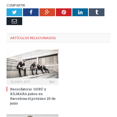
COMPARTIR
Twitter
Facebook
Google+
Pinterest
LinkedIn
Tumblr
Email
ARTÍCULOS RELACIONADOS
10 JUNIO, 2019
0
Recordatorio: GURÜ y
KILMARA juntos en
Barcelona el próximo 29 de
junio