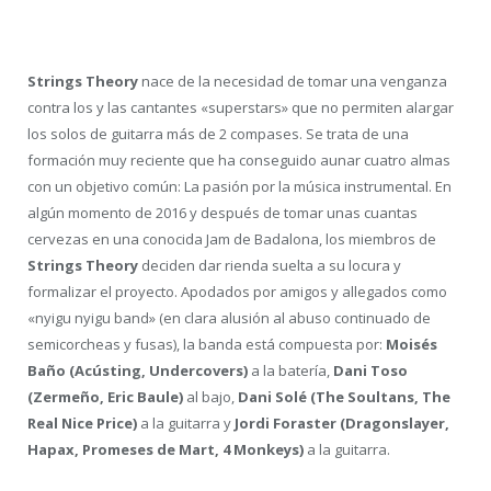
Strings Theory
nace de la necesidad de tomar una venganza
contra los y las cantantes «superstars» que no permiten alargar
los solos de guitarra más de 2 compases. Se trata de una
formación muy reciente que ha conseguido aunar cuatro almas
con un objetivo común: La pasión por la música instrumental. En
algún momento de 2016 y después de tomar unas cuantas
cervezas en una conocida Jam de Badalona, los miembros de
Strings Theory
deciden dar rienda suelta a su locura y
formalizar el proyecto. Apodados por amigos y allegados como
«nyigu nyigu band» (en clara alusión al abuso continuado de
semicorcheas y fusas), la banda está compuesta por:
Moisés
Baño (Acústing, Undercovers)
a la batería,
Dani Toso
(Zermeño, Eric Baule)
al bajo,
Dani Solé (The Soultans, The
Real Nice Price)
a la guitarra y
Jordi Foraster
(Dragonslayer,
Hapax, Promeses de Mart, 4 Monkeys)
a la guitarra.