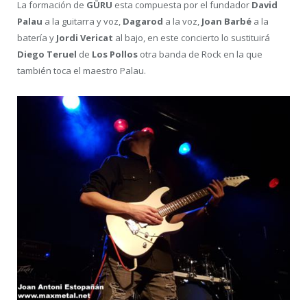
La formación de
GÜRU
esta compuesta por el fundador
David
Palau
a la guitarra y voz,
Dagarod
a la voz,
Joan Barbé
a la
batería y
Jordi Vericat
al bajo, en este concierto lo sustituirá
Diego Teruel
de
Los Pollos
otra banda de Rock en la que
también toca el maestro Palau.