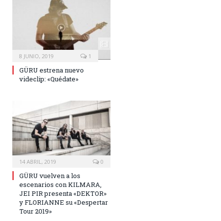
8 JUNIO, 2019
1
GÜRU estrena nuevo
videclip: «Quédate»
14 ABRIL, 2019
0
GÜRU vuelven a los
escenarios con KILMARA,
JEI PIR presenta «DEKTOR»
y FLORIANNE su «Despertar
Tour 2019»