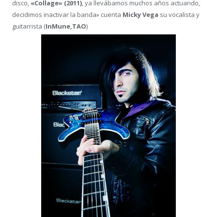
disco,
«Collage» (2011)
, ya llevábamos muchos años actuando,
decidimos inactivar la banda» cuenta
Micky Vega
su vocalista y
guitarrista (
InMune,TAO
)