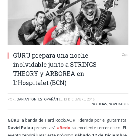
GÜRU prepara una noche
0
inolvidable junto a STRINGS
THEORY y ARBOREA en
L’Hospitalet (BCN)
POR
JOAN ANTONI ESTOPAÑÁN
EL
13 DICIEMBRE, 2016
NOTICIAS
,
NOVEDADES
GÜRU
la banda de Hard Rock/AOR liderada por el guitarrista
David Palau
presentará
«Red»
su excelente tercer disco. El
evento tendrá lugar este próximo
sábado
17 de Diciembre