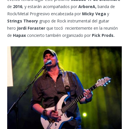
de
2016
, y estarán acompañados por
ArboreA,
banda de
Rock/Metal Progresivo encabezada por
Micky Vega
y
Strings Theory
grupo de Rock instrumental del guitar
hero
Jordi Foraster
que tocó recientemente en la reunión
de
Hapax
concierto también organizado por
Pick Prods.