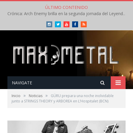
ÚLTIMO CONTENIDO
Crónica: Arch Enemy brilla en la segunda jornada del Leyendas del Rock – Jueves – Agosto 2026
Instagram
Twitter
Youtube
Facebook
RSS
NAVIGATE
»
»
Inicio
Noticias
GÜRU prepara una noche inolvidable
junto a STRINGS THEORY y ARBOREA en L’Hospitalet (BCN)