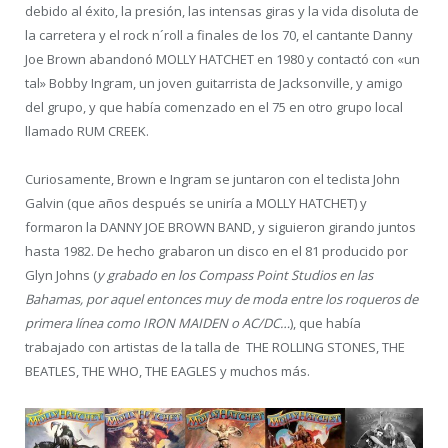
debido al éxito, la presión, las intensas giras y la vida disoluta de
la carretera y el rock n´roll a finales de los 70, el cantante Danny
Joe Brown abandonó MOLLY HATCHET en 1980 y contactó con «un
tal» Bobby Ingram, un joven guitarrista de Jacksonville, y amigo
del grupo, y que había comenzado en el 75 en otro grupo local
llamado RUM CREEK.
Curiosamente, Brown e Ingram se juntaron con el teclista John
Galvin (que años después se uniría a MOLLY HATCHET) y
formaron la DANNY JOE BROWN BAND, y siguieron girando juntos
hasta 1982. De hecho grabaron un disco en el 81 producido por
Glyn Johns (
y grabado en los Compass Point Studios en las
Bahamas, por aquel entonces muy de moda entre los roqueros de
primera línea como IRON MAIDEN o AC/DC…
), que había
trabajado con artistas de la talla de THE ROLLING STONES, THE
BEATLES, THE WHO, THE EAGLES y muchos más.