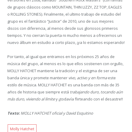
versiones en 2008, llamado “Southern Rock Masters” (con temas
de grupos clásicos como MOUNTAIN, THIN LIZZY, ZZ TOP, EAGLES
o ROLLING STONES). Finalmente, el ultimo trabajo de estudio del
grupo es el fantástico “Justice” de 2010, uno de sus mejores
discos con diferencia, al menos desde sus gloriosos primeros
tiempos. Y no cierran la puerta ni mucho menos a ofrecernos un
nuevo álbum en estudio a corto plazo, ¡ya lo estamos esperando!
Por tanto, al igual que entramos en los próximos 25 años de
música del grupo, al menos es lo que ellos sostienen con orgullo,
MOLLY HATCHET mantiene la tradición y el estigma de ser una
banda única y promete mantener
vivo, activo y en forma
este
estilo de música. MOLLY HATCHET es una banda con más de 35
años de historia que siempre está
trabajando duro, tocando aún
más duro, viviendo al límite
y ¡¡todavía flirteando con el desastre!!
Texto:
MOLLY HATCHET oficial y David Esquitino
Molly Hatchet