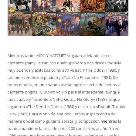
Mientras tanto, MOLLY HATCHET seguían adelante con el
cantante Jimmy Farrar, con quién grabaron dos discos todavía
muy buenos y exitosos como son «Beatin’ The Odds» (1980, y
también certificado platino) y «Take No Prisoners» (1981). De
todos modos, en una banda así siempre se echa de menos al
cantante original, y Brown volvió para el interesante, aunque
más suave y “ochentero”, «No Guts… No Glory» (1983), al que
siguieron «The Deed Is Done» (1984) y el directo «Double Trouble
Live» (1985).Para otoño de ese año, Bobby Ingram entra de
manera oficial como guitarra solista, y compositor, mientras la
banda mantiene la cifra de unos 200 conciertos al año. Ya en
1989, y con una formación algo diferente, comparada con los