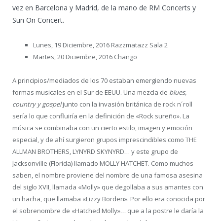
vez en Barcelona y Madrid, de la mano de RM Concerts y
Sun On Concert.
Lunes, 19 Diciembre, 2016 Razzmatazz Sala 2
Martes, 20 Diciembre, 2016 Chango
A principios/mediados de los 70 estaban emergiendo nuevas
formas musicales en el Sur de EEUU. Una mezcla de
blues,
country y gospel
junto con la invasión británica de rock n´roll
sería lo que confluiría en la definición de «Rock sureño». La
música se combinaba con un cierto estilo, imagen y emoción
especial, y de ahí surgieron grupos imprescindibles como THE
ALLMAN BROTHERS, LYNYRD SKYNYRD… y este grupo de
Jacksonville (Florida) llamado MOLLY HATCHET. Como muchos
saben, el nombre proviene del nombre de una famosa asesina
del siglo XVII, llamada «Molly» que degollaba a sus amantes con
un hacha, que llamaba «Lizzy Borden». Por ello era conocida por
el sobrenombre de «Hatched Molly»… que a la postre le daría la