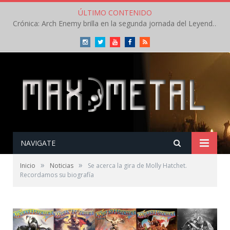
ÚLTIMO CONTENIDO
Crónica: Arch Enemy brilla en la segunda jornada del Leyendas del Rock – Jueves – Agosto 2026
Instagram
Twitter
Youtube
Facebook
RSS
NAVIGATE
»
»
Inicio
Noticias
Se acerca la gira de Molly Hatchet.
Recordamos su biografía