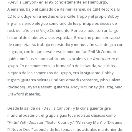
«Devil´s Canyon» en el 96, concretamente en Hamburgo,
Alemania, bajo el cuidado de Rainer Hansel, de CBH Records. El
CD lo produjeron a medias entre Kalle Trapp y el propio Bobby
Ingram, siendo elegido como uno de los principales discos de
rock del año en el Viejo Continente. Por otro lado, con un largo
historial de diabetes a sus espaldas, Brown no pudo ser capaz
de completar su trabajo en estudio y menos aún salir de gira con
el grupo, con lo que desde ese momento fue Phil McCormack
quién tomó las responsabilidades vocales y de
frontman
en el
grupo. En ese momento, la formación de la banda, ya sí más
alejada de los comienzos del grupo, era la siguiente: Bobby
Ingram (guitarra solista), Phil McCormack (cantante), John Galvin
(teclados), Bryan Bassett (guitarra), Andy McKinney (bajista), Mac
Crawford (batería).
Desde la salida de «Devil´s Canyon» y la consiguiente gira
mundial posterior, el grupo siguió tocando sus clásicos como
“Flirtin’ With Disaster, “Gator Country,” “Whiskey Man” o “Dreams
I’ll Never Dee,” además de los temas más actuales manteniendo