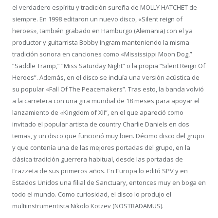
el verdadero espíritu y tradición sureña de MOLLY HATCHET de
siempre. En 1998 editaron un nuevo disco, «Silent reign of
heroes», también grabado en Hamburgo (Alemania) con el ya
productor y guitarrista Bobby Ingram manteniendo la misma
tradición sonora en canciones como «Mississippi Moon Dog,”
“Saddle Tramp,” “Miss Saturday Night” o la propia “Silent Reign Of
Heroes”. Además, en el disco se incluía una versión acústica de
su popular «Fall Of The Peacemakers”. Tras esto, la banda volvió
a la carretera con una gira mundial de 18 meses para apoyar el
lanzamiento de «Kingdom of XII”, en el que apareció como
invitado el popular artista de country Charlie Daniels en dos
temas, y un disco que funcionó muy bien. Décimo disco del grupo
y que contenía una de las mejores portadas del grupo, en la
clásica tradición guerrera habitual, desde las portadas de
Frazzeta de sus primeros años. En Europa lo editó SPV y en
Estados Unidos una filial de Sanctuary, entonces muy en boga en
todo el mundo. Como curiosidad, el disco lo produjo el
multiinstrumentista Nikolo Kotzev (NOSTRADAMUS).