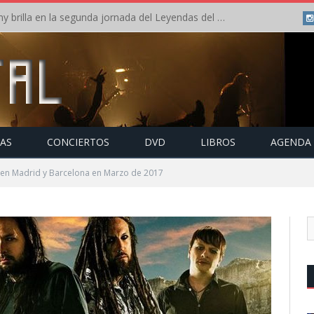
Crónica: Arch Enemy brilla en la segunda jornada del Leyendas del Rock – Jueves – Agosto 2026
TAS
CONCIERTOS
DVD
LIBROS
AGENDA
 en Madrid y Barcelona en Marzo de 2017