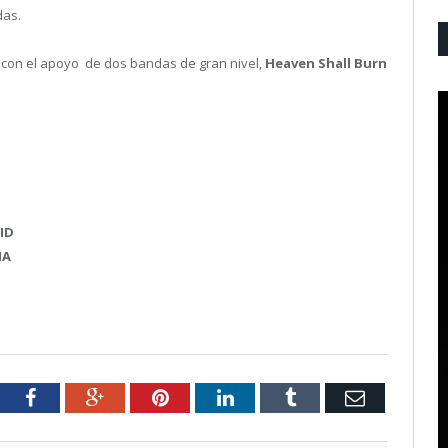
das.
con el apoyo de dos bandas de gran nivel,
Heaven Shall Burn
ID
NA
tter
Facebook
Google+
Pinterest
LinkedIn
Tumblr
Email