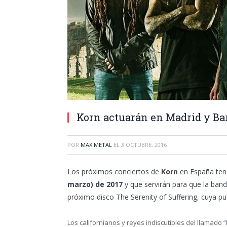
Korn actuarán en Madrid y Ba
POR
MAX METAL
EL
3 OCTUBRE, 2016
Los próximos conciertos de
Korn
en España ten
marzo) de 2017
y que servirán para que la band
próximo disco The Serenity of Suffering, cuya pu
Los californianos y reyes indiscutibles del llamado 