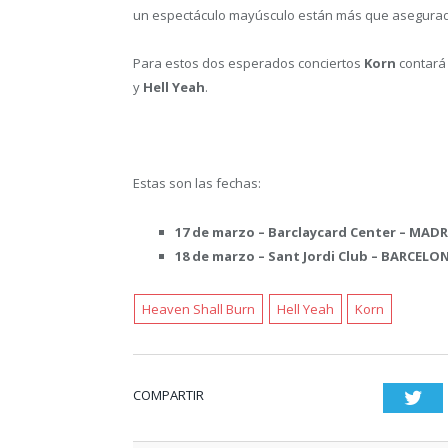
un espectáculo mayúsculo están más que asegura
Para estos dos esperados conciertos
Korn
contará 
y
Hell Yeah
.
Estas son las fechas:
17 de marzo –
Barclaycard Center –
MADR
18 de marzo –
Sant Jordi Club –
BARCELO
Heaven Shall Burn
Hell Yeah
Korn
COMPARTIR
Twi