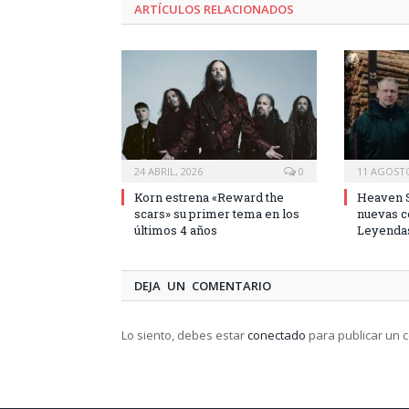
ARTÍCULOS RELACIONADOS
24 ABRIL, 2026
0
11 AGOSTO
Korn estrena «Reward the
Heaven S
scars» su primer tema en los
nuevas c
últimos 4 años
Leyendas
DEJA UN COMENTARIO
Lo siento, debes estar
conectado
para publicar un 