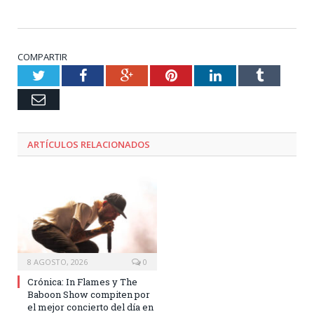
COMPARTIR
Twitter
Facebook
Google+
Pinterest
LinkedIn
Tumblr
Email
ARTÍCULOS RELACIONADOS
8 AGOSTO, 2026
0
Crónica: In Flames y The
Baboon Show compiten por
el mejor concierto del día en