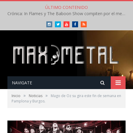
ÚLTIMO CONTENIDO
Crónica: In Flames y The Baboon Show compiten por el mejor concierto del día en el Leyendas del Rock – Viernes – Agosto 2026
Instagram
Twitter
Youtube
Facebook
RSS
NAVIGATE
»
»
Inicio
Noticias
Mago de Oz su gira este fin de semana en
Pamplona y Burgos.