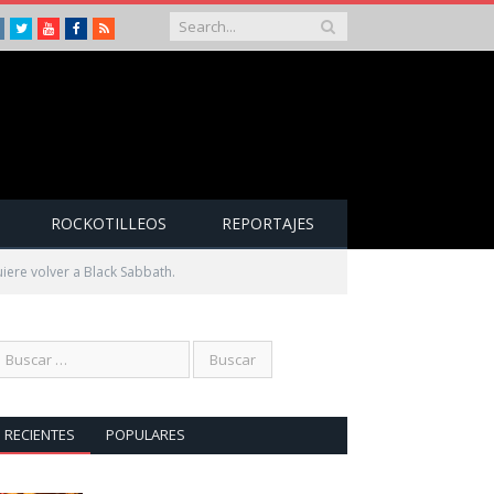
Instagram
Twitter
Youtube
Facebook
RSS
ROCKOTILLEOS
REPORTAJES
ere volver a Black Sabbath.
RECIENTES
POPULARES