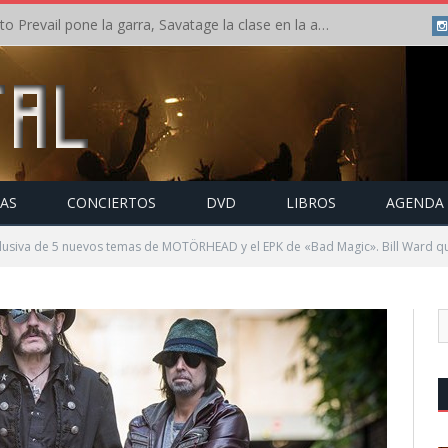
Crónica: Slaugther to Prevail pone la garra, Savatage la clase en la apertura del Leyendas del Rock – Miércoles – Agosto 2026
TAS
CONCIERTOS
DVD
LIBROS
AGENDA
lusiva de 5 nuevos temas de MOTÖRHEAD y el EPK de «Bad Magic». Bill Ward qui