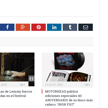
tter
Facebook
Google+
Pinterest
LinkedIn
Tumblr
Email
 2023
0
31 JULIO, 2022
0
zas de Lemmy fueron
MOTÖRHEAD publica
as en el festival
ediciones especiales 40
ANIVERSARIO de su disco más
cañero: ‘IRON FIST’