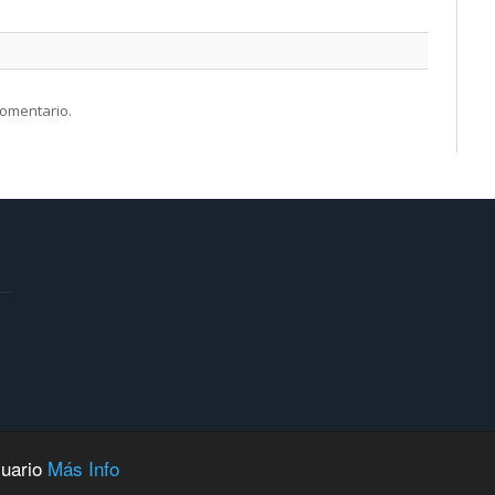
comentario.
suario
Más Info