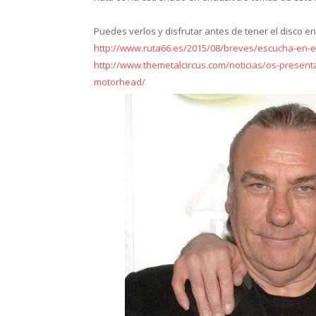
Puedes verlos y disfrutar antes de tener el disco e
http://www.ruta66.es/2015/08/breves/escucha-en-e
http://www.themetalcircus.com/noticias/os-present
motorhead/