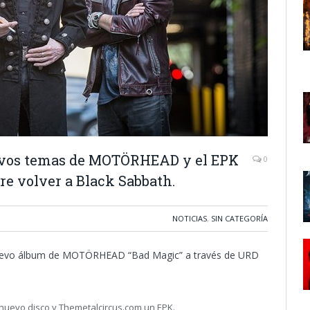
uevos temas de MOTÖRHEAD y el EPK
0
re volver a Black Sabbath.
NOTICIAS
,
SIN CATEGORÍA
l nuevo álbum de MOTÖRHEAD “Bad Magic” a través de URD
 nuevo disco y Themetalcircus.com un EPK.