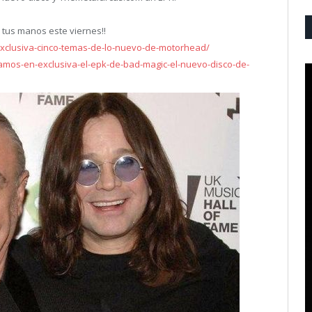
n tus manos este viernes!!
xclusiva-cinco-temas-de-lo-nuevo-de-motorhead/
amos-en-exclusiva-el-epk-de-bad-magic-el-nuevo-disco-de-