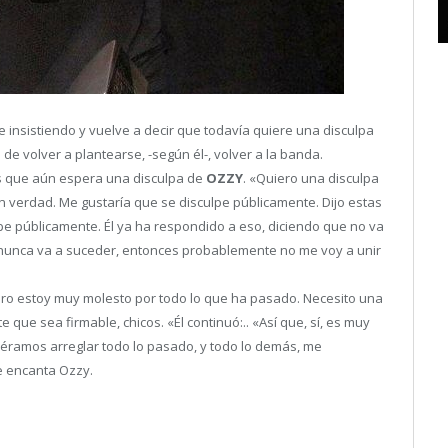
e insistiendo y vuelve a decir que todavía quiere una disculpa
de volver a plantearse, -según él-, volver a la banda.
os que aún espera una disculpa de
OZZY
. «Quiero una disculpa
n verdad. Me gustaría que se disculpe públicamente. Dijo estas
lpe públicamente. Él ya ha respondido a eso, diciendo que no va
 nunca va a suceder, entonces probablemente no me voy a unir
 pero estoy muy molesto por todo lo que ha pasado. Necesito una
que sea firmable, chicos. «Él continuó:.. «Así que, sí, es muy
diéramos arreglar todo lo pasado, y todo lo demás, me
e encanta Ozzy.