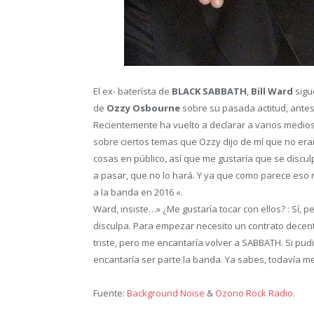
El ex- baterísta de
BLACK SABBATH
,
Bill Ward
sigu
de
Ozzy Osbourne
sobre su pasada actitud, antes 
Recientemente ha vuelto a declarar a varios medi
sobre ciertos temas que Ozzy dijo de mí que no era
cosas en público, así que me gustaría que se discu
a pasar, que no lo hará. Y ya que como parece eso
a la banda en 2016 «.
Ward, insiste…» ¿Me gustaría tocar con ellos? : Sí,
disculpa. Para empezar necesito un contrato decente 
triste, pero me encantaría volver a SABBATH. Si pu
encantaría ser parte la banda. Ya sabes, todavía m
Fuente:
Background Noise
&
Ozono Rock Radio
.