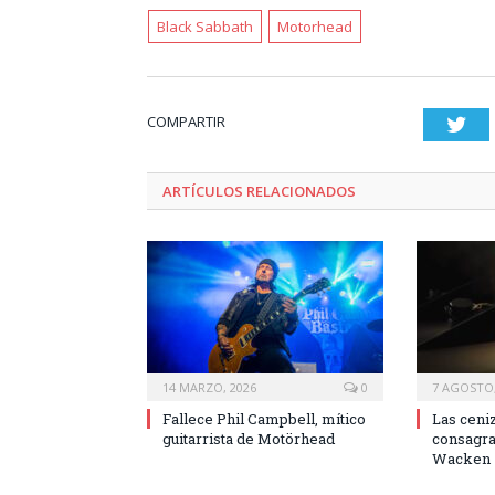
Black Sabbath
Motorhead
COMPARTIR
Twi
ARTÍCULOS RELACIONADOS
14 MARZO, 2026
0
7 AGOSTO,
Fallece Phil Campbell, mítico
Las ceni
guitarrista de Motörhead
consagrad
Wacken