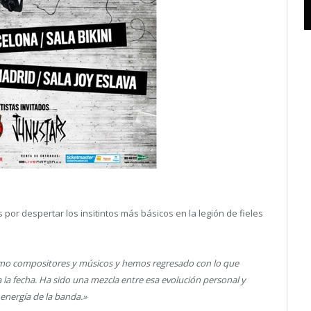
por despertar los insitintos más básicos en la legión de fieles
omo compositores y músicos y hemos regresado con lo que
la fecha. Ha sido una mezcla entre esa evolución personal y
 energía de la banda.»