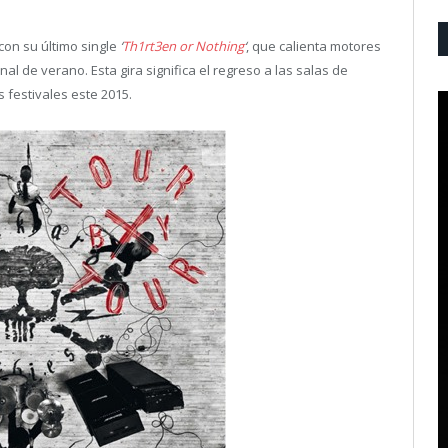
con su último single
‘
Th1rt3en or Nothing
‘
, que calienta motores
inal de verano. Esta gira significa el regreso a las salas de
s festivales este 2015.