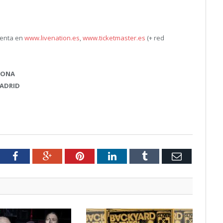
venta en
www.livenation.es
,
www.ticketmaster.es
(+ red
LONA
MADRID
tter
Facebook
Google+
Pinterest
LinkedIn
Tumblr
Email