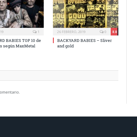
019
1
26 FEBRERO, 2019
0
8.8
D BABIES TOP 10 de
BACKYARD BABIES – Sliver
es según MaxMetal
and gold
comentario.