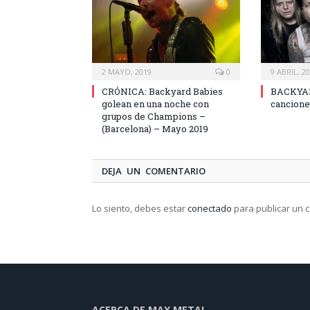
2 MAYO, 2019
0
9 ABRIL, 2
CRÓNICA: Backyard Babies
BACKYAR
golean en una noche con
cancion
grupos de Champions –
(Barcelona) – Mayo 2019
DEJA UN COMENTARIO
Lo siento, debes estar
conectado
para publicar un 
ACERCA DE MAX METAL