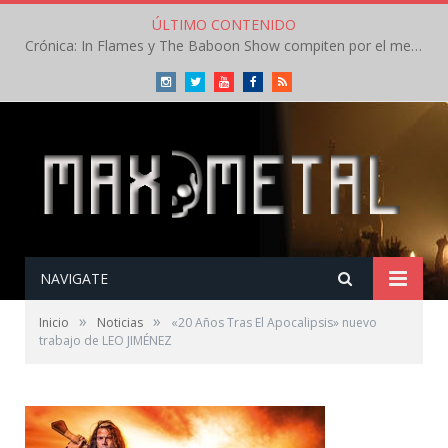
ÚLTIMO CONTENIDO
Crónica: In Flames y The Baboon Show compiten por el mejor concierto del día en el Leyendas del Rock – Viernes – Agosto 2026
Instagram
Twitter
Youtube
Facebook
RSS
NAVIGATE
»
»
Inicio
Noticias
«20 Años Tras El Apocalipsis» nuevo
trabajo de LEO JIMÉNEZ