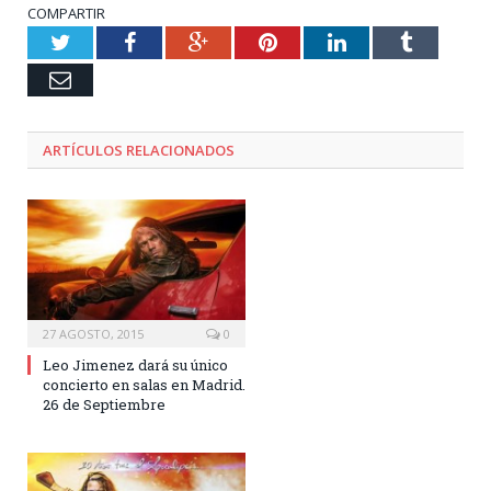
COMPARTIR
Twitter
Facebook
Google+
Pinterest
LinkedIn
Tumblr
Email
ARTÍCULOS RELACIONADOS
27 AGOSTO, 2015
0
Leo Jimenez dará su único
concierto en salas en Madrid.
26 de Septiembre