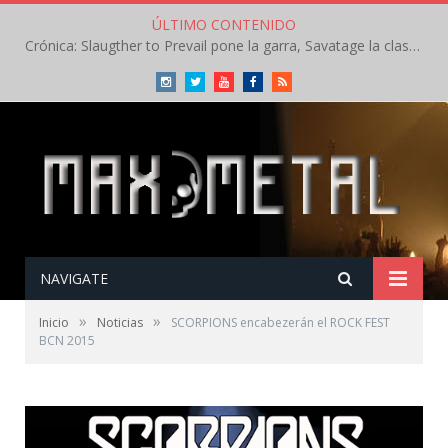
ÚLTIMO CONTENIDO
Crónica: Slaugther to Prevail pone la garra, Savatage la clase en la apertura del Leyendas del Rock – Miércoles – Agosto 2026
Instagram
Twitter
Youtube
Facebook
RSS
NAVIGATE
»
»
Inicio
Noticias
SCORPIONS encabezerán el ROCK FEST
BCN 2015