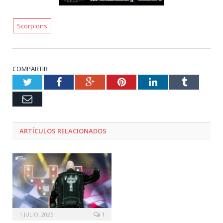
Scorpions
COMPARTIR
Twitter
Facebook
Google+
Pinterest
LinkedIn
Tumblr
Email
ARTÍCULOS RELACIONADOS
1 JULIO, 2025
1