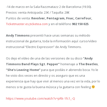
-14 de marzo en la Sala Razzmatazz 2 de Barcelona (19:30).
Precios: venta Anticipada: 23€ / Taquilla: 28€
Puntos de venta:
Revolver, Pentagram, Fnac, Carrefour,
Ticketmaster.es
,
ticketea.com
y en el teléfono
902 150 025
.
Andy Timmons
presentó hace unas semanas su método
instruccional de guitarra, toda la información aquí: curso/vídeo
instruccional “Electric Expression” de Andy Timmons.
Os dejo el vídeo de una de las versiones de su disco
“Andy
Timmons Band Plays Sgt. Pepper”
homenaje a
The Beatles
,
“She’s Leaving Home”
para que podáis ir abriendo boca. Yo le
he visto dos veces en directo y os aseguro que es una
experiencia que hay que vivir al menos una vez en la vida, por lo
menos si te gusta la buena música y la guitarra con feeling
https://www.youtube.com/watch?v=pRk-1fc1_-Q