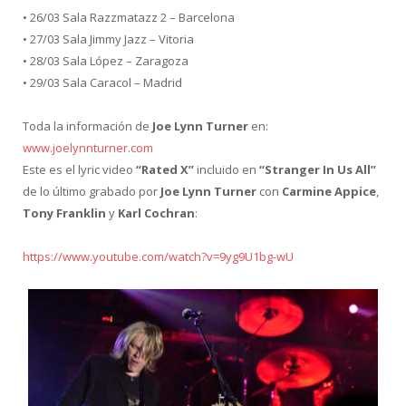
• 26/03 Sala Razzmatazz 2 – Barcelona
• 27/03 Sala Jimmy Jazz – Vitoria
• 28/03 Sala López – Zaragoza
• 29/03 Sala Caracol – Madrid
Toda la información de
Joe Lynn Turner
en:
www.joelynnturner.com
Este es el lyric video
“Rated X”
incluido en
“Stranger In Us All”
de lo último grabado por
Joe Lynn Turner
con
Carmine Appice
,
Tony Franklin
y
Karl Cochran
:
https://www.youtube.com/watch?v=9yg9U1bg-wU