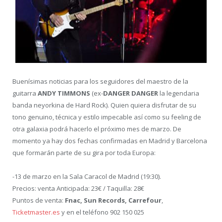
Buenísimas noticias para los seguidores del maestro de la
guitarra
ANDY TIMMONS
(ex-
DANGER DANGER
la legendaria
banda neyorkina de Hard Rock). Quien quiera disfrutar de su
tono genuino, técnica y estilo impecable así como su feeling de
otra galaxia podrá hacerlo el próximo mes de marzo. De
momento ya hay dos fechas confirmadas en Madrid y Barcelona
que formarán parte de su gira por toda Europa:
-13 de marzo en la Sala Caracol de Madrid (19:30).
Precios: venta Anticipada: 23€ / Taquilla: 28€
Puntos de venta:
Fnac, Sun Records, Carrefour
,
Ticketmaster.es
y en el teléfono 902 150 025