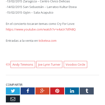
-13/02/2015 Zaragoza – Centro Cívico Delicias
-14/02/2015 San Sebastián – Larratxo Kultur Etxea
-15/02/2015 Gijón – Sala Acapulco
En el concierto tocaran temas como Cry For Love:
https://www.youtube.com/watch?v=x4aUr7dfA8Q
Entradas a la venta en
ticketea.com
Andy Timmons
Joe Lynn Turner
Voodoo Circle
COMPARTIR
Twitter
Facebook
Google+
Pinterest
LinkedIn
Tumblr
Email