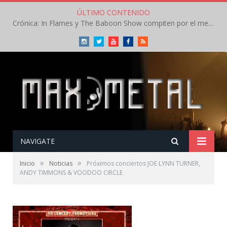
ÚLTIMO CONTENIDO
Crónica: In Flames y The Baboon Show compiten por el mejor concierto del día en el Leyendas del Rock – Viernes – Agosto 2026
Instagram
Twitter
Youtube
Facebook
RSS
NAVIGATE
»
»
Inicio
Noticias
Próximos conciertos JOE LYNN TURNER,
ANDY TIMMONS & VOODOO CIRCLE