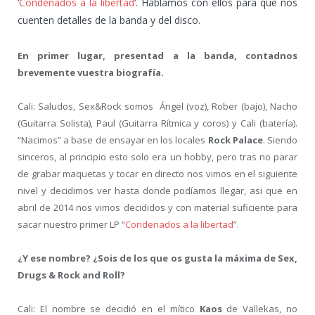
‘
Condenados a la libertad
‘. Hablamos con ellos para que nos
cuenten detalles de la banda y del disco.
En primer lugar, presentad a la banda, contadnos
brevemente vuestra biografía.
Cali: Saludos, Sex&Rock somos Ángel (voz), Rober (bajo), Nacho
(Guitarra Solista), Paul (Guitarra Rítmica y coros) y Cali (batería).
“Nacimos” a base de ensayar en los locales
Rock Palace
. Siendo
sinceros, al principio esto solo era un hobby, pero tras no parar
de grabar maquetas y tocar en directo nos vimos en el siguiente
nivel y decidimos ver hasta donde podíamos llegar, asi que en
abril de 2014 nos vimos decididos y con material suficiente para
sacar nuestro primer LP “
Condenados a la libertad
”.
¿Y ese nombre? ¿Sois de los que os gusta la máxima de Sex,
Drugs & Rock and Roll?
Cali: El nombre se decidió en el mítico
Kaos
de Vallekas, no