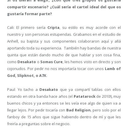
Si os dieran a elegir, ¿Con que tres grupos os gustaría
compartir escenario? ¿Cuál sería el cartel ideal del que os
gustaría formar parte?
Cali: El primero sería
Cripta
, su estilo es muy acorde con el
nuestro y son personas estupendas. Grabamos en el estudio de
Anhell, su bajista y sus componentes colaboraron aquí y allá
aportando toda su experiencia. También hay bandas de nuestra
quinta que están dando mucho de que hablar y son cosa fina,
como
Desakato
o
Somas Cure
, les hemos visto en directo y son
cojonudos. Por pedir no nos importaría tocar con unos
Lamb of
God, Slipknot, o A7X
.
Paul: Yo tacho a
Desakato
que ya compartí tablas con ellos
estando en otra banda hace años (el
Patatarock
de 2010!), muy
buenos chicos y ya entonces se les veía ese algo de quien va a
llegar lejos. Por pedir tocaría con
Bad Religion
, pero solo por el
fanboy de 15 años que sigue habiendo dentro de mí y que les
freiría a preguntas sobre el negocio.