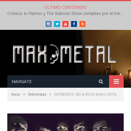
ÚLTIMO CONTENIDO
Crónica: In Flames y The Baboon Show compiten por el mejor concierto del día en el Leyendas del Rock – Viernes – Agosto 2026
Instagram
Twitter
Youtube
Facebook
RSS
NAVIGATE
»
»
Inicio
Entrevistas
ENTREVISTA: SEX & ROCK (Enero 2015)