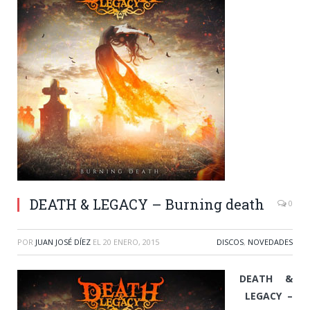
DEATH & LEGACY – Burning death
0
POR
JUAN JOSÉ DÍEZ
EL
20 ENERO, 2015
DISCOS
,
NOVEDADES
DEATH &
LEGACY –