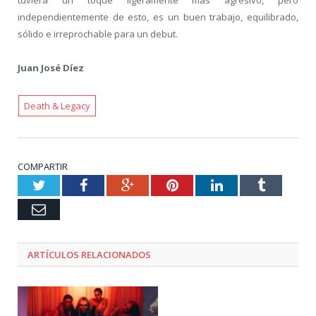
tuviera un toque ligeramente más agresivo, pero
independientemente de esto, es un buen trabajo, equilibrado,
sólido e irreprochable para un debut.
Juan José Díez
Death & Legacy
COMPARTIR
Twitter
Facebook
Google+
Pinterest
LinkedIn
Tumblr
Email
ARTÍCULOS RELACIONADOS