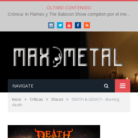
ÚLTIMO CONTENIDO
Crónica: In Flames y The Baboon Show compiten por el mejor concierto del día en el Leyendas del Rock – Viernes – Agosto 2026
Instagram
Twitter
Youtube
Facebook
RSS
NAVIGATE
»
»
»
Inicio
Críticas
Discos
DEATH & LEGACY – Burning
death