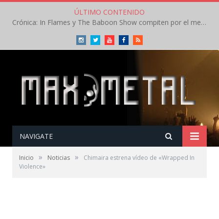
ÚLTIMO CONTENIDO
Crónica: In Flames y The Baboon Show compiten por el mejor concierto del día en el Leyendas del Rock – Viernes – Agosto 2026
Instagram
Twitter
Youtube
Facebook
RSS
NAVIGATE
»
»
Inicio
Noticias
Chimaira estrena vídeo de «Wrapped In
Violence»