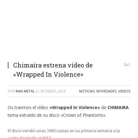
Chimaira estrena vídeo de
0
«Wrapped In Violence»
POR
MAX METAL
EL
30 ENERO, 2014
NOTICIAS
,
NOVEDADES
,
VIDEOS
Os traemos el vídeo
«Wrapped In Violence»
de
CHIMAIRA
tema extraído de su disco «Crown of Phantoms».
El disco vendió unas 7400 copias en su primera semana a la
venta, llegando al nº 52.