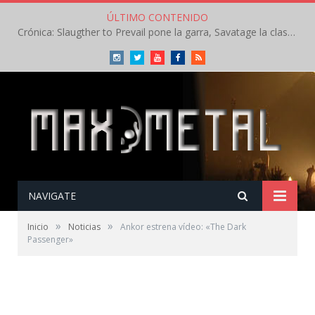
ÚLTIMO CONTENIDO
Crónica: Slaugther to Prevail pone la garra, Savatage la clase en la apertura del Leyendas del Rock – Miércoles – Agosto 2026
Instagram
Twitter
Youtube
Facebook
RSS
NAVIGATE
»
»
Inicio
Noticias
Ankor estrena vídeo: «The Dark
Passenger»