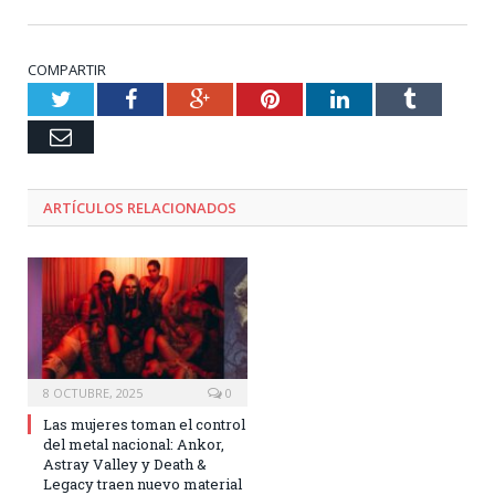
COMPARTIR
Twitter
Facebook
Google+
Pinterest
LinkedIn
Tumblr
Email
ARTÍCULOS RELACIONADOS
8 OCTUBRE, 2025
0
Las mujeres toman el control
del metal nacional: Ankor,
Astray Valley y Death &
Legacy traen nuevo material