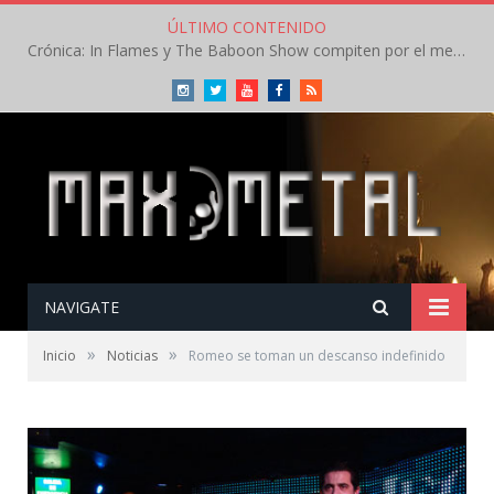
ÚLTIMO CONTENIDO
Crónica: In Flames y The Baboon Show compiten por el mejor concierto del día en el Leyendas del Rock – Viernes – Agosto 2026
Instagram
Twitter
Youtube
Facebook
RSS
NAVIGATE
»
»
Inicio
Noticias
Romeo se toman un descanso indefinido