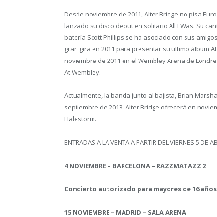
Desde noviembre de 2011, Alter Bridge no pisa Euro
lanzado su disco debut en solitario All I Was. Su c
batería Scott Phillips se ha asociado con sus amigo
gran gira en 2011 para presentar su último álbum ABI
noviembre de 2011 en el Wembley Arena de Londres, 
At Wembley.
Actualmente, la banda junto al bajista, Brian Marsh
septiembre de 2013. Alter Bridge ofrecerá en novi
Halestorm.
ENTRADAS A LA VENTA A PARTIR DEL VIERNES 5 DE AB
4 NOVIEMBRE – BARCELONA – RAZZMATAZZ 2
Concierto autorizado para mayores de 16 año
15 NOVIEMBRE – MADRID – SALA ARENA