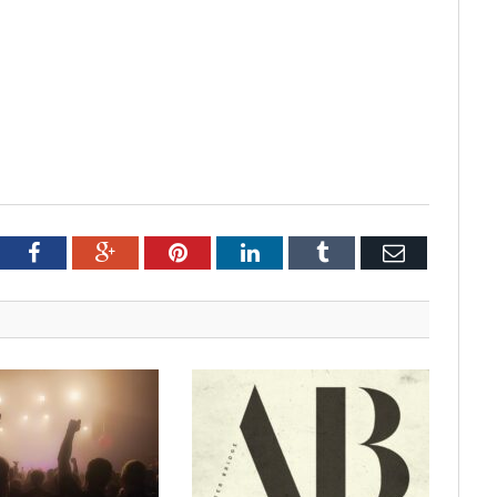
tter
Facebook
Google+
Pinterest
LinkedIn
Tumblr
Email