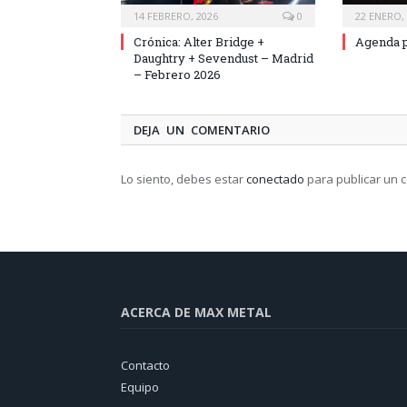
14 FEBRERO, 2026
0
22 ENERO,
Crónica: Alter Bridge +
Agenda p
Daughtry + Sevendust – Madrid
– Febrero 2026
DEJA UN COMENTARIO
Lo siento, debes estar
conectado
para publicar un 
ACERCA DE MAX METAL
Contacto
Equipo