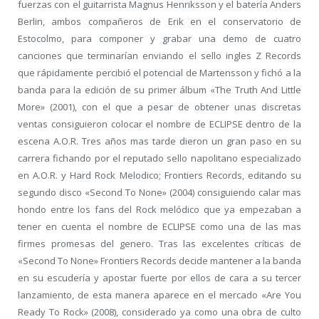
fuerzas con el guitarrista Magnus Henriksson y el batería Anders
Berlin, ambos compañeros de Erik en el conservatorio de
Estocolmo, para componer y grabar una demo de cuatro
canciones que terminarían enviando el sello ingles Z Records
que rápidamente percibió el potencial de Martensson y fichó a la
banda para la edición de su primer álbum «The Truth And Little
More» (2001), con el que a pesar de obtener unas discretas
ventas consiguieron colocar el nombre de ECLIPSE dentro de la
escena A.O.R. Tres años mas tarde dieron un gran paso en su
carrera fichando por el reputado sello napolitano especializado
en A.O.R. y Hard Rock Melodico; Frontiers Records, editando su
segundo disco «Second To None» (2004) consiguiendo calar mas
hondo entre los fans del Rock melódico que ya empezaban a
tener en cuenta el nombre de ECLIPSE como una de las mas
firmes promesas del genero. Tras las excelentes críticas de
«Second To None» Frontiers Records decide mantener a la banda
en su escudería y apostar fuerte por ellos de cara a su tercer
lanzamiento, de esta manera aparece en el mercado «Are You
Ready To Rock» (2008), considerado ya como una obra de culto