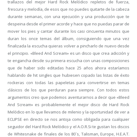
trallazos del mejor Hard Rock Melódico repletos de fuerza,
frescura y melodía, de esos que no puedes quitarte de la cabeza
durante semanas, con una ejecución y una producción que te
despeina desde el primer acorde y hace que no puedas parar de
mover los pies y cantar durante los casi cincuenta minutos que
duran los once temas del álbum, consiguiendo que una vez
finalizada la escucha quieras volver a pincharlo de nuevo desde
el principio. «Bleed And Scream» es un disco que crea adicción y
te engancha desde su primera escucha con unas composiciones
que de haber sido editadas hace 25 años ahora estaríamos
hablando de hit singles que hubiesen copado las listas de éxito
rockeras con todas las papeletas para convertirse en temas
clásicos de los que perduran para siempre. Con todos estos
argumentos creo que podemos aventurarnos a decir que «Bleed
And Scream» es probablemente el mejor disco de Hard Rock
Melódico en lo que llevamos de milenio y la oportunidad de ver a
ECLIPSE en directo se nos antoja como obligada para cualquier
seguidor del Hard Rock Melódico y el A.O.R.Si te gustan los discos
de Whitesnake de finales de los 80´s, Talisman, Europe, H.E.A.T.