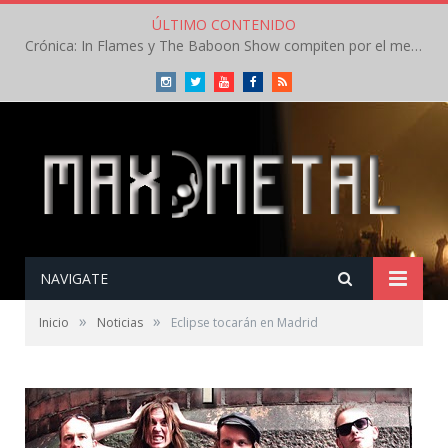
ÚLTIMO CONTENIDO
Crónica: In Flames y The Baboon Show compiten por el mejor concierto del día en el Leyendas del Rock – Viernes – Agosto 2026
Instagram
Twitter
Youtube
Facebook
RSS
NAVIGATE
»
»
Inicio
Noticias
Eclipse tocarán en Madrid