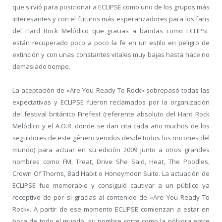
que sirvió para posicionar a ECLIPSE como uno de los grupos más
interesantes y con el futuros más esperanzadores para los fans
del Hard Rock Melódico que gracias a bandas como ECLIPSE
están recuperado poco a poco la fe en un estilo en peligro de
extinción y con unas constantes vitales muy bajas hasta hace no
demasiado tiempo.
La aceptación de «Are You Ready To Rock» sobrepasó todas las
expectativas y ECLIPSE fueron reclamados por la organización
del festival británico Firefest (referente absoluto del Hard Rock
Melódico y el A.O.R. donde se dan cita cada año muchos de los
seguidores de este género venidos desde todos los rincones del
mundo) para actuar en su edición 2009 junto a otros grandes
nombres como FM, Treat, Drive She Said, Heat, The Poodles,
Crown Of Thorns, Bad Habit o Honeymoon Suite. La actuación de
ECLIPSE fue memorable y consiguió cautivar a un público ya
receptivo de por si gracias al contenido de «Are You Ready To
Rock». A partir de ese momento ECLIPSE comienzan a estar en
boca de todo el mundo, su nombre corre como la pólvora entre