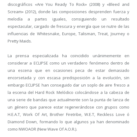
discográficos «Are You Ready To Rock» (2008) y «Bleed and
Scream» (2012), donde las composiciones desprenden fuerza y
melodía a partes iguales, consiguiendo un resultado
espectacular, cargado de frescura y energía que se nutre de las
influencias de Whitesnake, Europe, Talisman, Treat, Journey o
Pretty Maids.
La prensa especializada ha coincidido unánimemente en
considerar a ECLIPSE como un verdadero fenómeno dentro de
una escena que en ocasiones peca de estar demasiado
encorsetada y con escasa predisposición a la evolución, sin
embargo ECLIPSE han conseguido dar un soplo de aire fresco a
la escena del Hard Rock Melódico colocándose a la cabeza de
una serie de bandas que actualmente son la punta de lanza de
un género que parece estar regenerándose con grupos como
H.E.A.T, Work Of Art, Brother Firetribe, W.E.T, Reckless Love ó
Diamond Down, formando lo que algunos ya han denominado
como NWOAOR (New Wave Of A.O.R.).