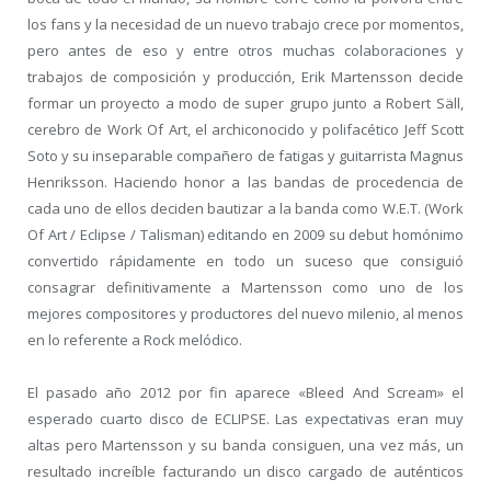
los fans y la necesidad de un nuevo trabajo crece por momentos,
pero antes de eso y entre otros muchas colaboraciones y
trabajos de composición y producción, Erik Martensson decide
formar un proyecto a modo de super grupo junto a Robert Säll,
cerebro de Work Of Art, el archiconocido y polifacético Jeff Scott
Soto y su inseparable compañero de fatigas y guitarrista Magnus
Henriksson. Haciendo honor a las bandas de procedencia de
cada uno de ellos deciden bautizar a la banda como W.E.T. (Work
Of Art / Eclipse / Talisman) editando en 2009 su debut homónimo
convertido rápidamente en todo un suceso que consiguió
consagrar definitivamente a Martensson como uno de los
mejores compositores y productores del nuevo milenio, al menos
en lo referente a Rock melódico.
El pasado año 2012 por fin aparece «Bleed And Scream» el
esperado cuarto disco de ECLIPSE. Las expectativas eran muy
altas pero Martensson y su banda consiguen, una vez más, un
resultado increíble facturando un disco cargado de auténticos