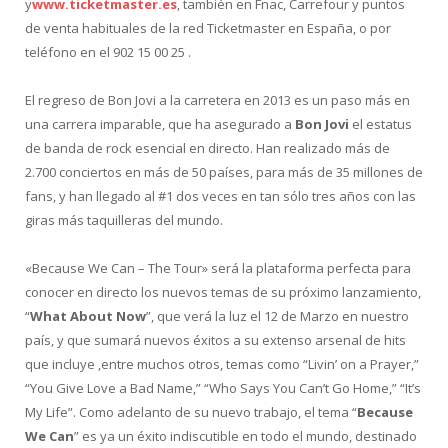
y
www.ticketmaster.es
, también en Fnac, Carrefour y puntos
de venta habituales de la red Ticketmaster en España, o por
teléfono en el 902 15 00 25 .
El regreso de Bon Jovi a la carretera en 2013 es un paso más en
una carrera imparable, que ha asegurado a
Bon Jovi
el estatus
de banda de rock esencial en directo. Han realizado más de
2.700 conciertos en más de 50 países, para más de 35 millones de
fans, y han llegado al #1 dos veces en tan sólo tres años con las
giras más taquilleras del mundo.
«Because We Can – The Tour» será la plataforma perfecta para
conocer en directo los nuevos temas de su próximo lanzamiento,
“
What About Now
”, que verá la luz el 12 de Marzo en nuestro
país, y que sumará nuevos éxitos a su extenso arsenal de hits
que incluye ,entre muchos otros, temas como “Livin’ on a Prayer,”
“You Give Love a Bad Name,” “Who Says You Can’t Go Home,” “It’s
My Life”. Como adelanto de su nuevo trabajo, el tema “
Because
We Can
” es ya un éxito indiscutible en todo el mundo, destinado