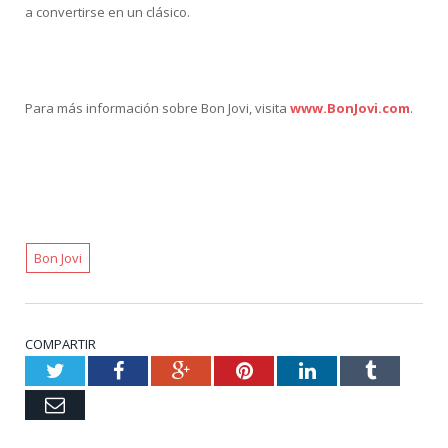
a convertirse en un clásico.
Para más información sobre Bon Jovi, visita
www.BonJovi.com
.
Bon Jovi
COMPARTIR
Twitter
Facebook
Google+
Pinterest
LinkedIn
Tumblr
Email