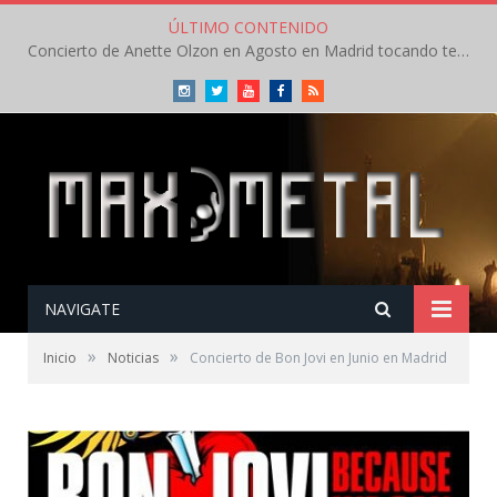
ÚLTIMO CONTENIDO
Concierto de Anette Olzon en Agosto en Madrid tocando temas de Nightwish
Instagram
Twitter
Youtube
Facebook
RSS
NAVIGATE
»
»
Inicio
Noticias
Concierto de Bon Jovi en Junio en Madrid