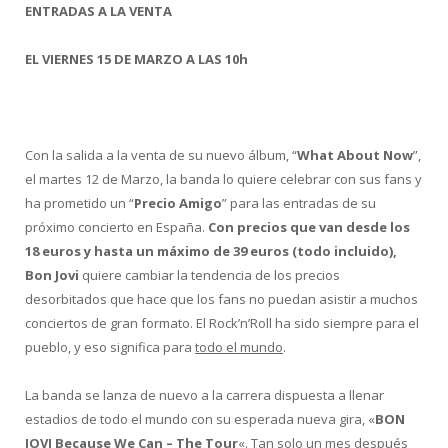
ENTRADAS A LA VENTA
EL VIERNES 15 DE MARZO A LAS 10h
Con la salida a la venta de su nuevo álbum, “
What About Now
”,
el martes 12 de Marzo, la banda lo quiere celebrar con sus fans y
ha prometido un “
Precio Amigo
” para las entradas de su
próximo concierto en España.
Con precios que van desde los
18 euros y hasta un máximo de 39 euros (todo incluido),
Bon Jovi
quiere cambiar la tendencia de los precios
desorbitados que hace que los fans no puedan asistir a muchos
conciertos de gran formato. El Rock’n’Roll ha sido siempre para el
pueblo, y eso significa para
todo el mundo
.
La banda se lanza de nuevo a la carrera dispuesta a llenar
estadios de todo el mundo con su esperada nueva gira, «
BON
JOVI Because We Can – The Tour
«. Tan solo un mes después